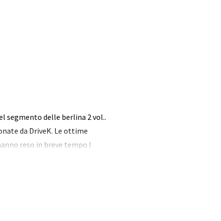
l segmento delle berlina 2 vol..
ionate da DriveK. Le ottime
 hanno reso in breve tempo l