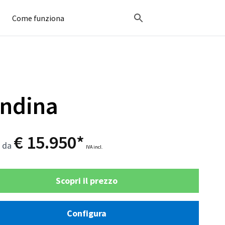
Come funziona
T
ndina
€ 15.950*
o da
IVA incl.
Scopri il prezzo
Configura