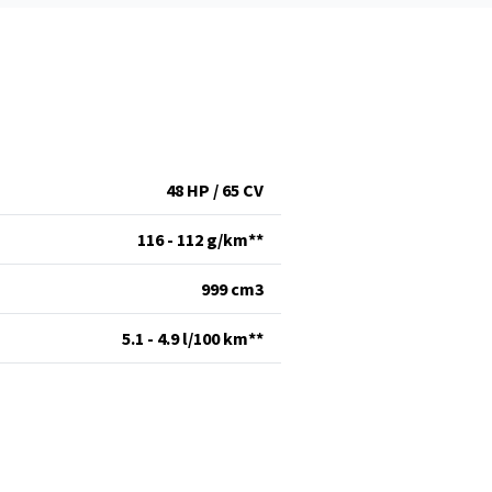
48 HP / 65 CV
116 - 112 g/km**
999 cm
3
5.1 - 4.9 l/100 km**