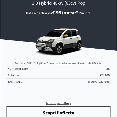
1.0 Hybrid 48kW (65cv) Pop
€ 99/mese*
Rata a partire da
IVA incl.
Emissioni CO2**: 112 g/Km - Consumo di carburante combinato**: 4.9 l/100 Km
Numero di rate
36
Anticipo
€ 1.699
TAN - TAEG
8.99% - 13.71%
Mostra più dettagli
Scopri l'offerta