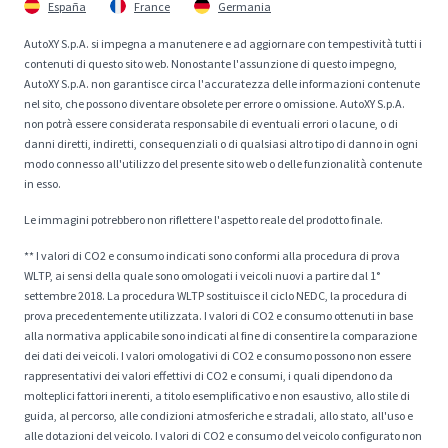
España
France
Germania
AutoXY S.p.A. si impegna a manutenere e ad aggiornare con tempestività tutti i
contenuti di questo sito web. Nonostante l'assunzione di questo impegno,
AutoXY S.p.A. non garantisce circa l'accuratezza delle informazioni contenute
nel sito, che possono diventare obsolete per errore o omissione. AutoXY S.p.A.
non potrà essere considerata responsabile di eventuali errori o lacune, o di
danni diretti, indiretti, consequenziali o di qualsiasi altro tipo di danno in ogni
modo connesso all'utilizzo del presente sito web o delle funzionalità contenute
in esso.
Le immagini potrebbero non riflettere l'aspetto reale del prodotto finale.
** I valori di CO2 e consumo indicati sono conformi alla procedura di prova
WLTP, ai sensi della quale sono omologati i veicoli nuovi a partire dal 1°
settembre 2018. La procedura WLTP sostituisce il ciclo NEDC, la procedura di
prova precedentemente utilizzata. I valori di CO2 e consumo ottenuti in base
alla normativa applicabile sono indicati al fine di consentire la comparazione
dei dati dei veicoli. I valori omologativi di CO2 e consumo possono non essere
rappresentativi dei valori effettivi di CO2 e consumi, i quali dipendono da
molteplici fattori inerenti, a titolo esemplificativo e non esaustivo, allo stile di
guida, al percorso, alle condizioni atmosferiche e stradali, allo stato, all'uso e
alle dotazioni del veicolo. I valori di CO2 e consumo del veicolo configurato non