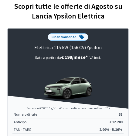
Scopri tutte le offerte di Agosto su
Lancia Ypsilon Elettrica
Finanziamento
Elettrica 115 kW (156 CV) Ypsilon
€ 199/mese*
Rata a partire da
IVA incl.
Emissioni CO2**: 0 g/Km - Consumo di carburante combinato**: -
Numero di rate
35
Anticipo
€ 12.209
TAN - TAEG
2.99% - 5.16%