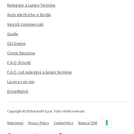
Noleggio a Lungo Termine
Auto elettriche e Ibride
Veicoli commerciali
Guide
Chi Siamo
Come funziona
F.A.Q. DriveK
F.A.Q. sul noleggio a lungo termine
Lavora con noi
DriveMatch
Copyright © 2026 AutoXY S.p.A. Tutti i diritti riservati.
Note legali
Privacy Policy
Cookie Policy
Riserva TDM