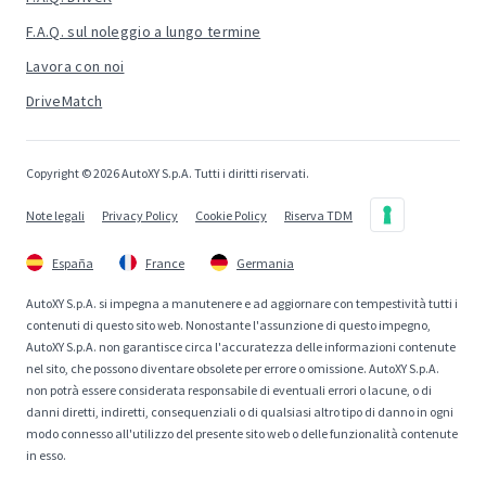
F.A.Q. sul noleggio a lungo termine
Lavora con noi
DriveMatch
Copyright © 2026 AutoXY S.p.A. Tutti i diritti riservati.
Note legali
Privacy Policy
Cookie Policy
Riserva TDM
España
France
Germania
AutoXY S.p.A. si impegna a manutenere e ad aggiornare con tempestività tutti i
contenuti di questo sito web. Nonostante l'assunzione di questo impegno,
AutoXY S.p.A. non garantisce circa l'accuratezza delle informazioni contenute
nel sito, che possono diventare obsolete per errore o omissione. AutoXY S.p.A.
non potrà essere considerata responsabile di eventuali errori o lacune, o di
danni diretti, indiretti, consequenziali o di qualsiasi altro tipo di danno in ogni
modo connesso all'utilizzo del presente sito web o delle funzionalità contenute
in esso.