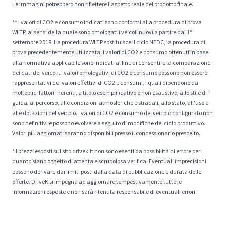
Le immagini potrebbero non riflettere l'aspetto reale del prodotto finale.
** I valori di CO2 e consumo indicati sono conformi alla procedura di prova
WLTP, ai sensi della quale sono omologati i veicoli nuovi a partire dal 1°
settembre 2018. La procedura WLTP sostituisce il ciclo NEDC, la procedura di
prova precedentemente utilizzata. I valori di CO2 e consumo ottenuti in base
alla normativa applicabile sono indicati al fine di consentire la comparazione
dei dati dei veicoli. I valori omologativi di CO2 e consumo possono non essere
rappresentativi dei valori effettivi di CO2 e consumi, i quali dipendono da
molteplici fattori inerenti, a titolo esemplificativo e non esaustivo, allo stile di
guida, al percorso, alle condizioni atmosferiche e stradali, allo stato, all'uso e
alle dotazioni del veicolo. I valori di CO2 e consumo del veicolo configurato non
sono definitivi e possono evolvere a seguito di modifiche del ciclo produttivo.
Valori più aggiornati saranno disponibili presso il concessionario prescelto.
* I prezzi esposti sul sito drivek.it non sono esenti da possibilità di errore per
quanto siano oggetto di attenta e scrupolosa verifica. Eventuali imprecisioni
possono derivare dai limiti posti dalla data di pubblicazione e durata delle
offerte. DriveK si impegna ad aggiornare tempestivamente tutte le
informazioni esposte e non sarà ritenuta responsabile di eventuali errori.