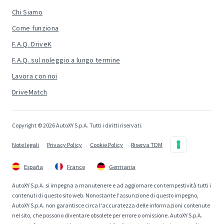
Chi Siamo
Come funziona
F.A.Q. DriveK
F.A.Q. sul noleggio a lungo termine
Lavora con noi
DriveMatch
Copyright © 2026 AutoXY S.p.A. Tutti i diritti riservati.
Note legali
Privacy Policy
Cookie Policy
Riserva TDM
España
France
Germania
AutoXY S.p.A. si impegna a manutenere e ad aggiornare con tempestività tutti i
contenuti di questo sito web. Nonostante l'assunzione di questo impegno,
AutoXY S.p.A. non garantisce circa l'accuratezza delle informazioni contenute
nel sito, che possono diventare obsolete per errore o omissione. AutoXY S.p.A.