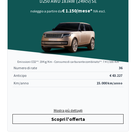
D250 AWD 183kW (249cv) SE
€ 1.150/mese*
noleggio a partire da
IVA escl.
Emissioni CO2**: 194 g/Km - Consumo di carburante combinato**: 7.4 l/100 Km
Numero di rate
36
Anticipo
€ 43.227
Km/anno
15.000 km/anno
Mostra più dettagli
Scopri l'offerta