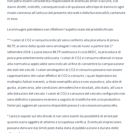
non potrà essere considerata responsabile di eventuali errori o lacune, o di
danni diretti, indiretti, consequenziali o di qualsiasi altro tipo di danno in ogni
modo connesso all'utilizzo del presente sito web o delle funzionalità contenute
in esso.
Le immagini potrebbero non riflettere l'aspetto reale del prodotto finale.
** I valori di CO2 e consumo indicati sono conformi alla procedura di prova
WLTP, ai sensi della quale sono omologati i veicoli nuovi a partire dal 1°
settembre 2018. La procedura WLTP sostituisce il ciclo NEDC, la procedura di
prova precedentemente utilizzata. I valori di CO2 e consumo ottenuti in base
alla normativa applicabile sono indicati al fine di consentire la comparazione
dei dati dei veicoli. I valori omologativi di CO2 e consumo possono non essere
rappresentativi dei valori effettivi di CO2 e consumi, i quali dipendono da
molteplici fattori inerenti, a titolo esemplificativo e non esaustivo, allo stile di
guida, al percorso, alle condizioni atmosferiche e stradali, allo stato, all'uso e
alle dotazioni del veicolo. I valori di CO2 e consumo del veicolo configurato non
sono definitivi e possono evolvere a seguito di modifiche del ciclo produttivo.
Valori più aggiornati saranno disponibili presso il concessionario prescelto.
* I prezzi esposti sul sito drivek.it non sono esenti da possibilità di errore per
quanto siano oggetto di attenta e scrupolosa verifica. Eventuali imprecisioni
possono derivare dai limiti posti dalla data di pubblicazione e durata delle