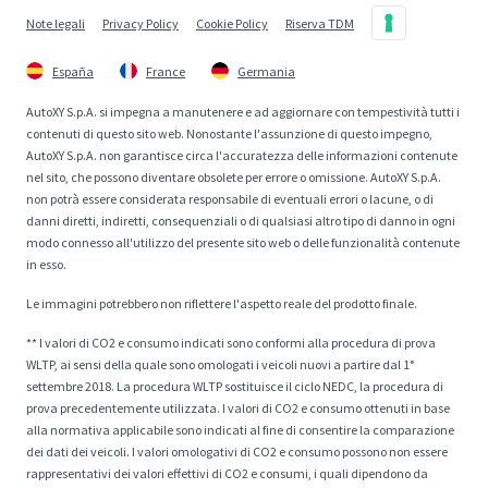
Note legali
Privacy Policy
Cookie Policy
Riserva TDM
España
France
Germania
AutoXY S.p.A. si impegna a manutenere e ad aggiornare con tempestività tutti i
contenuti di questo sito web. Nonostante l'assunzione di questo impegno,
AutoXY S.p.A. non garantisce circa l'accuratezza delle informazioni contenute
nel sito, che possono diventare obsolete per errore o omissione. AutoXY S.p.A.
non potrà essere considerata responsabile di eventuali errori o lacune, o di
danni diretti, indiretti, consequenziali o di qualsiasi altro tipo di danno in ogni
modo connesso all'utilizzo del presente sito web o delle funzionalità contenute
in esso.
Le immagini potrebbero non riflettere l'aspetto reale del prodotto finale.
** I valori di CO2 e consumo indicati sono conformi alla procedura di prova
WLTP, ai sensi della quale sono omologati i veicoli nuovi a partire dal 1°
settembre 2018. La procedura WLTP sostituisce il ciclo NEDC, la procedura di
prova precedentemente utilizzata. I valori di CO2 e consumo ottenuti in base
alla normativa applicabile sono indicati al fine di consentire la comparazione
dei dati dei veicoli. I valori omologativi di CO2 e consumo possono non essere
rappresentativi dei valori effettivi di CO2 e consumi, i quali dipendono da