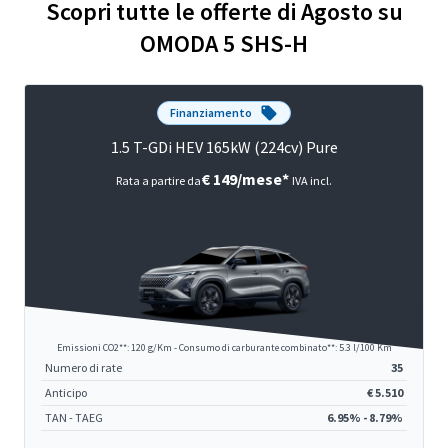
Scopri tutte le offerte di Agosto su
OMODA 5 SHS-H
Finanziamento
1.5 T-GDi HEV 165kW (224cv) Pure
€ 149/mese*
Rata a partire da
IVA incl.
Emissioni CO2**: 120 g/Km - Consumo di carburante combinato**: 5.3 l/100 Km
Numero di rate
35
Anticipo
€ 5.510
TAN - TAEG
6.95% - 8.79%