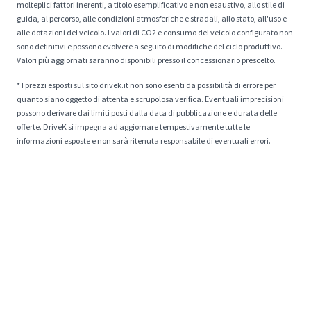
molteplici fattori inerenti, a titolo esemplificativo e non esaustivo, allo stile di
guida, al percorso, alle condizioni atmosferiche e stradali, allo stato, all'uso e
alle dotazioni del veicolo. I valori di CO2 e consumo del veicolo configurato non
sono definitivi e possono evolvere a seguito di modifiche del ciclo produttivo.
Valori più aggiornati saranno disponibili presso il concessionario prescelto.
* I prezzi esposti sul sito drivek.it non sono esenti da possibilità di errore per
quanto siano oggetto di attenta e scrupolosa verifica. Eventuali imprecisioni
possono derivare dai limiti posti dalla data di pubblicazione e durata delle
offerte. DriveK si impegna ad aggiornare tempestivamente tutte le
informazioni esposte e non sarà ritenuta responsabile di eventuali errori.