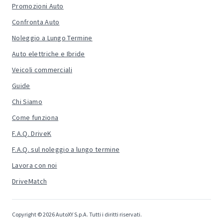
Promozioni Auto
Confronta Auto
Noleggio a Lungo Termine
Auto elettriche e Ibride
Veicoli commerciali
Guide
Chi Siamo
Come funziona
F.A.Q. DriveK
F.A.Q. sul noleggio a lungo termine
Lavora con noi
DriveMatch
Copyright © 2026 AutoXY S.p.A. Tutti i diritti riservati.