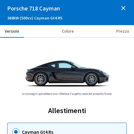
Porsche 718 Cayman
368kW (500cv) Cayman Gt4 RS
Versioni
Colore
Prezzo
Le immagini potrebbero non riflettere l'aspetto reale del prodotto finale.
Allestimenti
Cayman Gt4 Rs