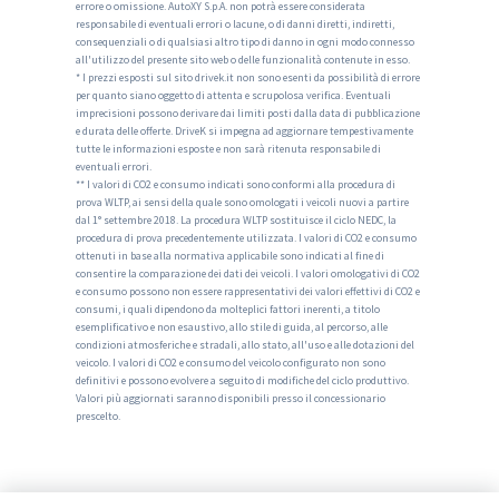
errore o omissione. AutoXY S.p.A. non potrà essere considerata
responsabile di eventuali errori o lacune, o di danni diretti, indiretti,
consequenziali o di qualsiasi altro tipo di danno in ogni modo connesso
all'utilizzo del presente sito web o delle funzionalità contenute in esso.
* I prezzi esposti sul sito drivek.it non sono esenti da possibilità di errore
per quanto siano oggetto di attenta e scrupolosa verifica. Eventuali
imprecisioni possono derivare dai limiti posti dalla data di pubblicazione
e durata delle offerte. DriveK si impegna ad aggiornare tempestivamente
tutte le informazioni esposte e non sarà ritenuta responsabile di
eventuali errori.
** I valori di CO2 e consumo indicati sono conformi alla procedura di
prova WLTP, ai sensi della quale sono omologati i veicoli nuovi a partire
dal 1° settembre 2018. La procedura WLTP sostituisce il ciclo NEDC, la
procedura di prova precedentemente utilizzata. I valori di CO2 e consumo
ottenuti in base alla normativa applicabile sono indicati al fine di
consentire la comparazione dei dati dei veicoli. I valori omologativi di CO2
e consumo possono non essere rappresentativi dei valori effettivi di CO2 e
consumi, i quali dipendono da molteplici fattori inerenti, a titolo
esemplificativo e non esaustivo, allo stile di guida, al percorso, alle
condizioni atmosferiche e stradali, allo stato, all'uso e alle dotazioni del
veicolo. I valori di CO2 e consumo del veicolo configurato non sono
definitivi e possono evolvere a seguito di modifiche del ciclo produttivo.
Valori più aggiornati saranno disponibili presso il concessionario
prescelto.