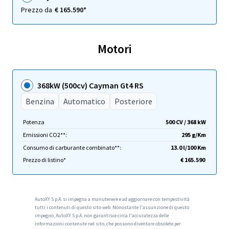
Prezzo da
€ 165.590*
Motori
368kW (500cv) Cayman Gt4 RS
Benzina
Automatico
Posteriore
Potenza
500 CV / 368 kW
Emissioni CO2**:
295 g/Km
Consumo di carburante combinato**:
13.0 l/100 Km
Prezzo di listino*
€ 165.590
AutoXY S.p.A. si impegna a manutenere e ad aggiornare con tempestività
tutti i contenuti di questo sito web. Nonostante l'assunzione di questo
impegno, AutoXY S.p.A. non garantisce circa l'accuratezza delle
informazioni contenute nel sito, che possono diventare obsolete per