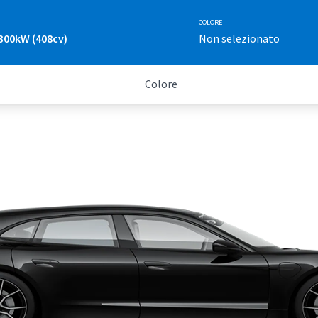
COLORE
300kW (408cv)
Non selezionato
Colore