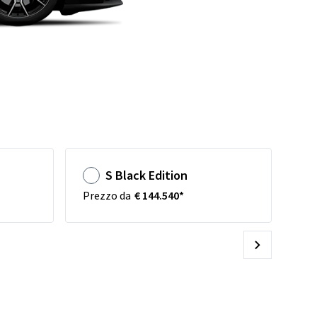
S Black Edition
Prezzo da
€ 144.540*
Pr