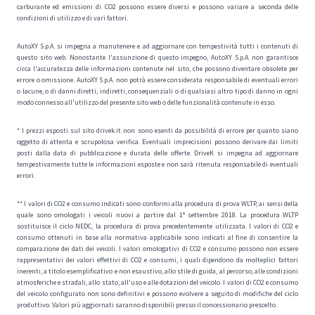
carburante ed emissioni di CO2 possono essere diversi e possono variare a seconda delle
condizioni di utilizzo e di vari fattori.
AutoXY S.p.A. si impegna a manutenere e ad aggiornare con tempestività tutti i contenuti di
questo sito web. Nonostante l'assunzione di questo impegno, AutoXY S.p.A. non garantisce
circa l'accuratezza delle informazioni contenute nel sito, che possono diventare obsolete per
errore o omissione. AutoXY S.p.A. non potrà essere considerata responsabile di eventuali errori
o lacune, o di danni diretti, indiretti, consequenziali o di qualsiasi altro tipo di danno in ogni
modo connesso all'utilizzo del presente sito web o delle funzionalità contenute in esso.
* I prezzi esposti sul sito drivek.it non sono esenti da possibilità di errore per quanto siano
oggetto di attenta e scrupolosa verifica. Eventuali imprecisioni possono derivare dai limiti
posti dalla data di pubblicazione e durata delle offerte. DriveK si impegna ad aggiornare
tempestivamente tutte le informazioni esposte e non sarà ritenuta responsabile di eventuali
errori.
** I valori di CO2 e consumo indicati sono conformi alla procedura di prova WLTP, ai sensi della
quale sono omologati i veicoli nuovi a partire dal 1° settembre 2018. La procedura WLTP
sostituisce il ciclo NEDC, la procedura di prova precedentemente utilizzata. I valori di CO2 e
consumo ottenuti in base alla normativa applicabile sono indicati al fine di consentire la
comparazione dei dati dei veicoli. I valori omologativi di CO2 e consumo possono non essere
rappresentativi dei valori effettivi di CO2 e consumi, i quali dipendono da molteplici fattori
inerenti, a titolo esemplificativo e non esaustivo, allo stile di guida, al percorso, alle condizioni
atmosferiche e stradali, allo stato, all'uso e alle dotazioni del veicolo. I valori di CO2 e consumo
del veicolo configurato non sono definitivi e possono evolvere a seguito di modifiche del ciclo
produttivo. Valori più aggiornati saranno disponibili presso il concessionario prescelto.