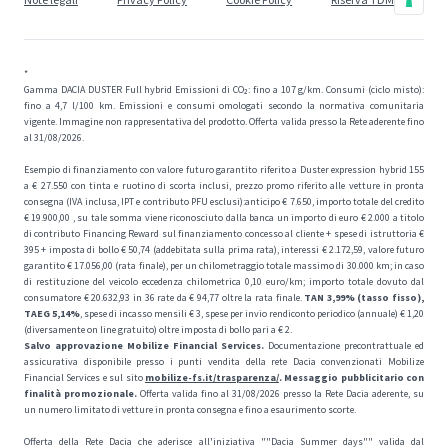
*
Gamma DACIA DUSTER Full hybrid Emissioni di CO₂: fino a 107 g/km. Consumi (ciclo misto):
fino a 4,7 l/100 km. Emissioni e consumi omologati secondo la normativa comunitaria
vigente. Immagine non rappresentativa del prodotto. Offerta valida presso la Rete aderente fino
al 31/08/2026.
Esempio di finanziamento con valore futuro garantito riferito a Duster expression hybrid 155
a € 27.550 con tinta e ruotino di scorta inclusi, prezzo promo riferito alle vetture in pronta
consegna (IVA inclusa, IPT e contributo PFU esclusi):anticipo € 7.650, importo totale del credito
€ 19.900,00 , su tale somma viene riconosciuto dalla banca un importo di euro € 2.000 a titolo
di contributo Financing Reward sul finanziamento concesso al cliente + spese di istruttoria €
395 + imposta di bollo € 50,74 (addebitata sulla prima rata), interessi € 2.172,59, valore futuro
garantito € 17.056,00 (rata finale), per un chilometraggio totale massimo di 30.000 km; in caso
di restituzione del veicolo eccedenza chilometrica 0,10 euro/km; importo totale dovuto dal
consumatore € 20.632,93 in 36 rate da € 94,77 oltre la rata finale.
TAN 3,99% (tasso fisso),
TAEG 5,14%
, spese di incasso mensili € 3, spese per invio rendiconto periodico (annuale) € 1,20
(diversamente on line gratuito) oltre imposta di bollo pari a € 2.
Salvo approvazione Mobilize Financial Services.
Documentazione precontrattuale ed
assicurativa disponibile presso i punti vendita della rete Dacia convenzionati Mobilize
Financial Services e sul sito
mobilize-fs.it/trasparenza/
. Messaggio pubblicitario con
finalità promozionale.
Offerta valida fino al 31/08/2026 presso la Rete Dacia aderente, su
un numero limitato di vetture in pronta consegna e fino a esaurimento scorte.
Offerta della Rete Dacia che aderisce all'iniziativa ""Dacia Summer days"" valida dal