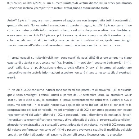
07/07/2026 al 20/07/2026, su un numero limitato di vetture disponibili in stock con almeno
un'opzione inclusa (esempio: tinta metallizzata), fino ad esaurimento scorte.
AutoXY S.p.A. si impegna a manutenere e ad aggiornare con tempestività tutti i contenuti di
questo sito web. Nonostante l'assunzione di questo impegno, AutoXY S.p.A. non garantisce
circa l'accuratezza delle informazioni contenute nel sito, che possono diventare obsolete per
errore o omissione. AutoXY S.p.A. non potrà essere considerata responsabile di eventuali errori
o lacune, o di danni diretti, indiretti, consequenziali o di qualsiasi altro tipo di danno in ogni
modo connesso all'utilizzo del presente sito web o delle funzionalità contenute in esso.
* I prezzi esposti sul sito drivek.it non sono esenti da possibilità di errore per quanto siano
oggetto di attenta e scrupolosa verifica. Eventuali imprecisioni possono derivare dai limiti
posti dalla data di pubblicazione e durata delle offerte. DriveK si impegna ad aggiornare
tempestivamente tutte le informazioni esposte e non sarà ritenuta responsabile di eventuali
errori.
** I valori di CO2 e consumo indicati sono conformi alla procedura di prova WLTP, ai sensi della
quale sono omologati i veicoli nuovi a partire dal 1° settembre 2018. La procedura WLTP
sostituisce il ciclo NEDC, la procedura di prova precedentemente utilizzata. I valori di CO2 e
consumo ottenuti in base alla normativa applicabile sono indicati al fine di consentire la
comparazione dei dati dei veicoli. I valori omologativi di CO2 e consumo possono non essere
rappresentativi dei valori effettivi di CO2 e consumi, i quali dipendono da molteplici fattori
inerenti, a titolo esemplificativo e non esaustivo, allo stile di guida, al percorso, alle condizioni
atmosferiche e stradali, allo stato, all'uso e alle dotazioni del veicolo. I valori di CO2 e consumo
del veicolo configurato non sono definitivi e possono evolvere a seguito di modifiche del ciclo
produttivo. Valori più aggiornati saranno disponibili presso il concessionario prescelto.