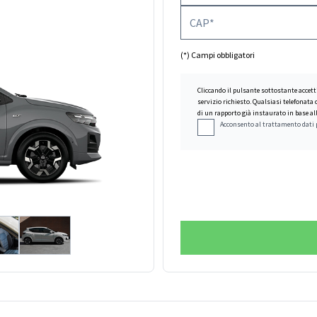
(*) Campi obbligatori
Cliccando il pulsante sottostante accett
servizio richiesto. Qualsiasi telefonata
di un rapporto già instaurato in base all
Acconsento al trattamento dati 