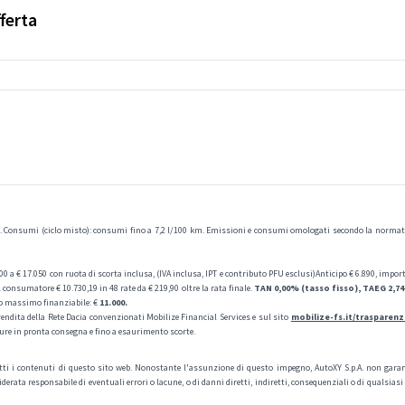
ferta
onsumi (ciclo misto): consumi fino a 7,2 l/100 km. Emissioni e consumi omologati secondo la normativ
 € 17.050 con ruota di scorta inclusa, (IVA inclusa, IPT e contributo PFU esclusi)Anticipo € 6.890, importo 
 consumatore € 10.730,19 in 48 rate da € 219,90 oltre la rata finale.
TAN 0,00% (tasso fisso), TAEG 2,7
rto massimo finanziabile: €
11.000.
ndita della Rete Dacia convenzionati Mobilize Financial Services e sul sito
mobilize-fs.it/trasparenz
ture in pronta consegna e fino a esaurimento scorte.
ti i contenuti di questo sito web. Nonostante l'assunzione di questo impegno, AutoXY S.p.A. non garant
derata responsabile di eventuali errori o lacune, o di danni diretti, indiretti, consequenziali o di qualsias