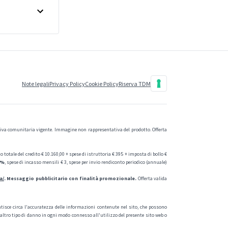
Note legali
Privacy Policy
Cookie Policy
Riserva TDM
a comunitaria vigente. Immagine non rappresentativa del prodotto. Offerta
totale del credito € 10.160,00 + spese di istruttoria € 395 + imposta di bollo €
4%
, spese di incasso mensili € 3, spese per invio rendiconto periodico (annuale)
a/
. Messaggio pubblicitario con finalità promozionale.
Offerta valida
isce circa l'accuratezza delle informazioni contenute nel sito, che possono
i altro tipo di danno in ogni modo connesso all'utilizzo del presente sito web o