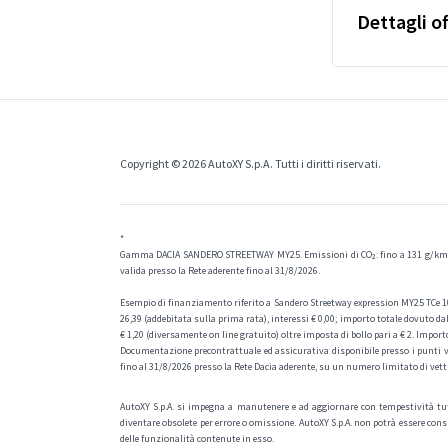
Dettagli of
Copyright © 2026 AutoXY S.p.A. Tutti i diritti riservati.
*
Gamma DACIA SANDERO STREETWAY MY25. Emissioni di CO₂: fino a 131 g/km. C
valida presso la Rete aderente fino al 31/8/2026.
Esempio di finanziamento riferito a Sandero Streetway expression MY25 TCe 100 a
26,39 (addebitata sulla prima rata), interessi € 0,00; importo totale dovuto dal
€ 1,20 (diversamente on line gratuito) oltre imposta di bollo pari a € 2. Impo
Documentazione precontrattuale ed assicurativa disponibile presso i punti ve
fino al 31/8/2026 presso la Rete Dacia aderente, su un numero limitato di vet
AutoXY S.p.A. si impegna a manutenere e ad aggiornare con tempestività tut
diventare obsolete per errore o omissione. AutoXY S.p.A. non potrà essere consi
delle funzionalità contenute in esso.