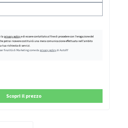
i la
privacy policy
e di essere contattato al fine di procedere con l'erogazione del
 che potrai ricevere costituirà una mera comunicazione effettuata nell'ambito
a tua richiesta di servizi.
per finalità di Marketing come da
privacy policy
di AutoXY
Scopri il prezzo