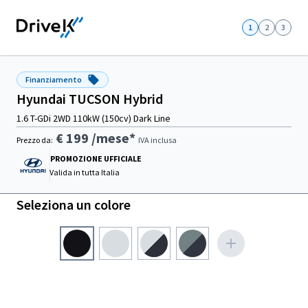
1
2
3
Finanziamento
Hyundai TUCSON Hybrid
1.6 T-GDi 2WD 110kW (150cv) Dark Line
€ 199
/mese*
Prezzo da:
IVA inclusa
PROMOZIONE UFFICIALE
Valida in
tutta Italia
Seleziona un colore