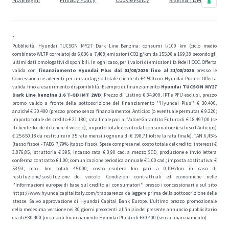
*
Pubblicità. Hyundai TUCSON MY27 Dark Line Benzina: consumi l/100 km (ciclo medio
combinato WLTP correlato) da 6,836 a 7,468; emissioni CO2 g/km da 155,08 a 169,38 secondo gli
ultimi dati omologativi disponibili. In ogni caso, per i valori di emissioni fa fede il COC. Offerta
valida con
finanziamento Hyundai Plus dal 01/08/2026 fino al 31/08/2026
presso le
Concessionarie aderenti per un vantaggio totale cliente di €4.500 con Hyundai Promo. Offerta
valida fino a esaurimento disponibilità. Esempio di finanziamento
Hyundai
TUCSON MY27
Dark Line benzina 1.6 T-GDI MT 2WD
, Prezzo di Listino € 34.900, IPT e PFU esclusi, prezzo
promo valido a fronte della sottoscrizione del finanziamento ''Hyundai Plus'' € 30.400,
anziché € 30.400 (prezzo promo senza finanziamento). Anticipo (o eventuale permuta) € 9.220;
importo totale del credito € 21.180; rata finale pari al Valore Garantito Futuro di € 18.497,00 (se
il cliente decide di tenere il veicolo); importo totale dovuto dal consumatore (escluso l'Anticipo)
€ 25.650,18 da restituire in 35 rate mensili ognuna di € 198,71 (oltre la rata finale). TAN 6,45%
(tasso fisso) - TAEG 7,79% (tasso fisso). Spese comprese nel costo totale del credito: interessi €
3.876,85, istruttoria € 395, incasso rata € 3,90 cad. a mezzo SDD, produzione e invio lettera
conferma contratto € 1.00; comunicazione periodica annuale € 1,00 cad.; imposta sostitutiva: €
53,93; max. km totali 45.000; costo esubero km pari a 0,10€/km in caso di
restituzione/sostituzione del veicolo. Condizioni contrattuali ed economiche nelle
''Informazioni europee di base sul credito ai consumatori'' presso i concessionari e sul sito
https://www.hyundaicapitalitaly.com/trasparenza da leggere prima della sottoscrizione delle
stesse. Salvo approvazione di Hyundai Capital Bank Europe. L’ultimo prezzo promozionale
della medesima versione nei 30 giorni precedenti all’inizio del presente annuncio pubblicitario
era di €30.400 (in caso di finanziamento Hyundai Plus) e di €30.400 (senza finanziamento).