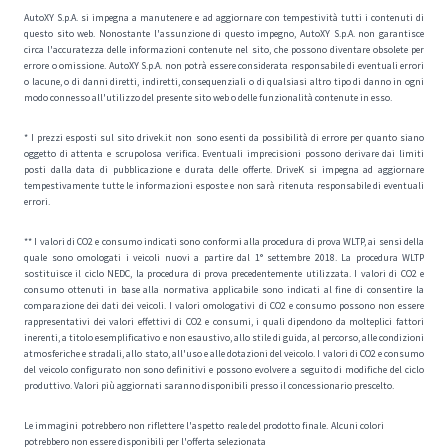
AutoXY S.p.A. si impegna a manutenere e ad aggiornare con tempestività tutti i contenuti di
questo sito web. Nonostante l'assunzione di questo impegno, AutoXY S.p.A. non garantisce
circa l'accuratezza delle informazioni contenute nel sito, che possono diventare obsolete per
errore o omissione. AutoXY S.p.A. non potrà essere considerata responsabile di eventuali errori
o lacune, o di danni diretti, indiretti, consequenziali o di qualsiasi altro tipo di danno in ogni
modo connesso all'utilizzo del presente sito web o delle funzionalità contenute in esso.
* I prezzi esposti sul sito drivek.it non sono esenti da possibilità di errore per quanto siano
oggetto di attenta e scrupolosa verifica. Eventuali imprecisioni possono derivare dai limiti
posti dalla data di pubblicazione e durata delle offerte. DriveK si impegna ad aggiornare
tempestivamente tutte le informazioni esposte e non sarà ritenuta responsabile di eventuali
errori.
** I valori di CO2 e consumo indicati sono conformi alla procedura di prova WLTP, ai sensi della
quale sono omologati i veicoli nuovi a partire dal 1° settembre 2018. La procedura WLTP
sostituisce il ciclo NEDC, la procedura di prova precedentemente utilizzata. I valori di CO2 e
consumo ottenuti in base alla normativa applicabile sono indicati al fine di consentire la
comparazione dei dati dei veicoli. I valori omologativi di CO2 e consumo possono non essere
rappresentativi dei valori effettivi di CO2 e consumi, i quali dipendono da molteplici fattori
inerenti, a titolo esemplificativo e non esaustivo, allo stile di guida, al percorso, alle condizioni
atmosferiche e stradali, allo stato, all'uso e alle dotazioni del veicolo. I valori di CO2 e consumo
del veicolo configurato non sono definitivi e possono evolvere a seguito di modifiche del ciclo
produttivo. Valori più aggiornati saranno disponibili presso il concessionario prescelto.
Le immagini potrebbero non riflettere l'aspetto reale del prodotto finale. Alcuni colori
potrebbero non essere disponibili per l'offerta selezionata