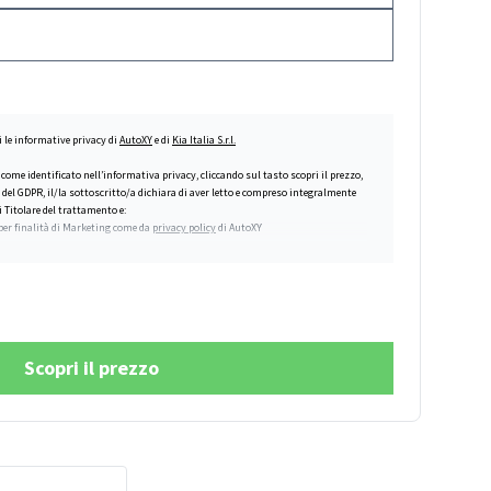
i le informative privacy di
AutoXY
e di
Kia Italia S.r.l.
, come identificato nell’informativa privacy, cliccando sul tasto scopri il prezzo,
 del GDPR, il/la sottoscritto/a dichiara di aver letto e compreso integralmente
i Titolare del trattamento e:
per finalità di Marketing come da
privacy policy
di AutoXY
zione alle finalità di rilevazione del grado di soddisfazione della clientela
 offerti, nonché svolgimento di indagini di mercato realizzate da Kia (
punto n.
zione alla finalità di profilazione a fini commerciali
(punto n. 4, lett. d),
azione alle finalità di marketing inerenti ad eventi e/o campagne pubblicitarie
, relative ai prodotti e/o servizi offerti (
punto n. 4, lett. b),
Scopri il prezzo