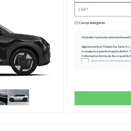
(*) Campi obbligatori
Cliccando il pulsante sottostante accett
Segnatamente al Titolare Kia Italia S.r.l.
in ossequio a quanto disposto dall’art. 7
l’informativa fornita da Kia in qualità d
Acconsento al trattamento dati 
Acconsente al trattamento in rela
(survey) sui prodotti e/o servizi
4, lett. c), dell’informativa
),
Acconsente al trattamento in rela
dell’informativa)
Acconsente al trattamento in rel
e/o promozionali, realizzate da Kia
dell’informativa
),