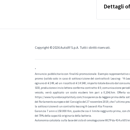
Dettagli of
Copyright © 2026 AutoXY S.p.A. Tutti i diritti riservati.
*
Annuncio pubblicitario con finalità promozionale. Esempio rappresentativo di 
promo (valido solo in caso di sottoscrizione del contratto di Leasing- “K-Leas
ognuno di € 249, ed un riscatto di € 14.540; importo totale dovuto dal consumat
SDD, produzione e invio lettera conferma contratto € 0; comunicazione periodic
veicolo, verrà applicato un costo esubero km pari a 0,10€/km. Offerta v
https://www.hyundaicapitalitaly.com/trasparenza da leggere prima della sottos
del Parlamento europeo e del Consiglio del 27 novembre 2019, che l'ultimo prezz
la sottoscrizione di un contratto leasing K-Lease di Kia Finance.
Garanzia 7 anni o 150.000 Km, quale che sia il limite raggiunto prima, con chil
del 70% della capacità originaria della batteria.
Autonomia calcolata sulla base del ciclo di omologazione WLTP da 414 a 605