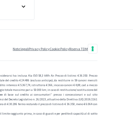
Note legali
Privacy Policy
Cookie Policy
Riserva TDM
derarsi Iva inclusa. Kia EV3 58,3 kWh Air. Prezzo di listino: € 36.350. Prezzo
ale del credito € 24.486 (escluso anticipo), da restituire in 59 canoni mensili
to: interessi € 5.367,74, istruttoria € 366, incasso canoni € 4,88, cad. a mezzo
aggio totale massimo pari a 50.000 km; in caso di restituzione/sostituzione del
ee di base sul credito ai consumatori” presso i concessionari e sul sito
i del Decreto Legislativo n. 26/2023, attuativo della Direttiva (UE) 2019/2161
ra di € 30.286 fermo restando il prezzo di listino di € 36.350, meno € 6.064 con
 limite raggiunto prima, in caso di guasti e per perdite di capacità al di sotto