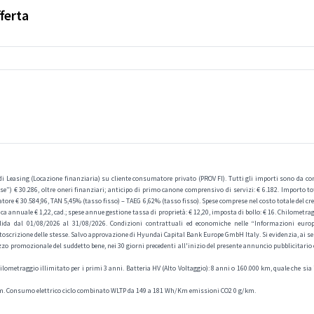
ferta
Leasing (Locazione finanziaria) su cliente consumatore privato (PROV FI). Tutti gli importi sono da consi
e”) € 30.286, oltre oneri finanziari; anticipo di primo canone comprensivo di servizi: € 6.182. Importo tot
ore € 30.584,96, TAN 5,45% (tasso fisso) – TAEG 6,62% (tasso fisso). Spese comprese nel costo totale del credi
a annuale € 1,22, cad.; spese annue gestione tassa di proprietà: € 12,20, imposta di bollo: € 16. Chilometr
alida dal 01/08/2026 al 31/08/2026. Condizioni contrattuali ed economiche nelle “Informazioni europ
crizione delle stesse. Salvo approvazione di Hyundai Capital Bank Europe GmbH Italy. Si evidenzia, ai sens
o promozionale del suddetto bene, nei 30 giorni precedenti all'inizio del presente annuncio pubblicitario e
ometraggio illimitato per i primi 3 anni. Batteria HV (Alto Voltaggio): 8 anni o 160.000 km, quale che sia il
 km. Consumo elettrico ciclo combinato WLTP da 149 a 181 Wh/Km emissioni CO2 0 g/km.