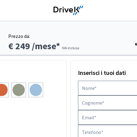
Prezzo da:
€ 249
/mese*
IVA inclusa
Inserisci i tuoi dati