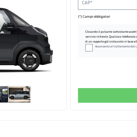
(*) Campi obbligatori
Cliccando il pulsante sottostante accett
servizio richiesto. Qualsiasi telefonata
di un rapporto già instaurato in base all
Acconsento al trattamento dati 