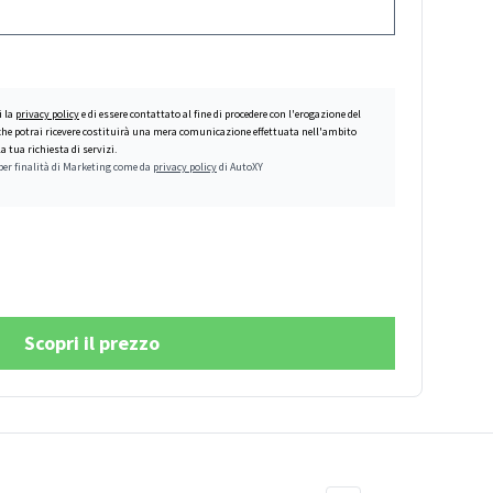
i la
privacy policy
e di essere contattato al fine di procedere con l'erogazione del
 che potrai ricevere costituirà una mera comunicazione effettuata nell'ambito
a tua richiesta di servizi.
per finalità di Marketing come da
privacy policy
di AutoXY
Scopri il prezzo