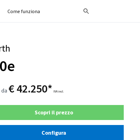
Come funziona
rth
0e
€ 42.250*
o da
IVA incl.
Scopri il prezzo
Configura