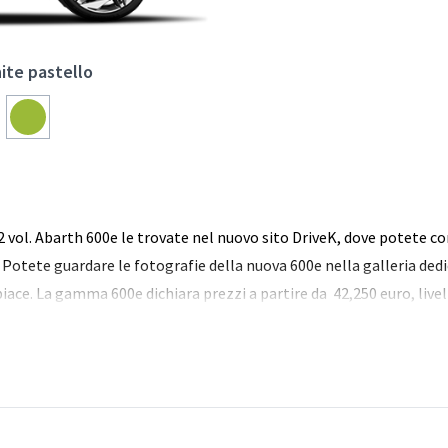
ite pastello
 2 vol. Abarth 600e le trovate nel nuovo sito DriveK, dove potete c
Potete guardare le fotografie della nuova 600e nella galleria dedic
 piace. La gamma 600e dichiara prezzi a partire da 42,250 euro, liv