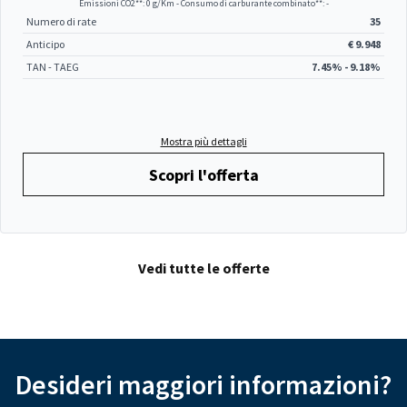
Emissioni CO2**: 0 g/Km - Consumo di carburante combinato**: -
Numero di rate
35
Anticipo
€ 9.948
TAN - TAEG
7.45% - 9.18%
Mostra più dettagli
Scopri l'offerta
Vedi tutte le offerte
Desideri maggiori informazioni?