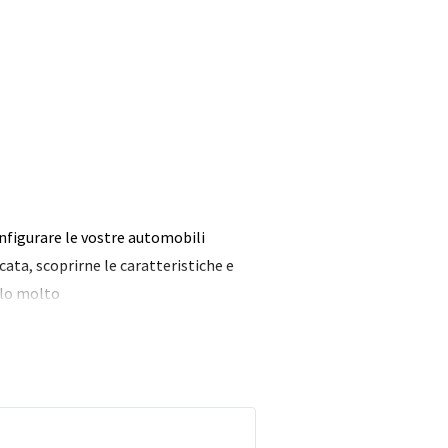
onfigurare le vostre automobili
ata, scoprirne le caratteristiche e
ello molto