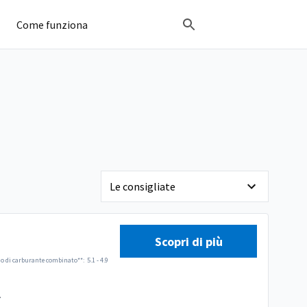
Come funziona
Scopri di più
 di carburante combinato**:
5.1 - 4.9
.