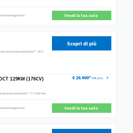
Vendi la tua auto
 valutazione gratuita
Scopri di più
 di carburante combinato**:
10.3 -
.
€ 26.900*
DCT 129KW (176CV)
IVA incl.
arburante combinato**: 7.7 l/100 Km
Vendi la tua auto
 valutazione gratuita