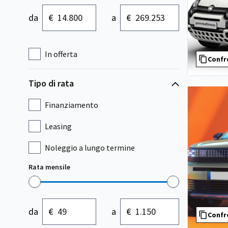
da
€
a
€
In offerta
Confr
Tipo di rata
Finanziamento
Leasing
Noleggio a lungo termine
Rata mensile
da
€
a
€
Confr