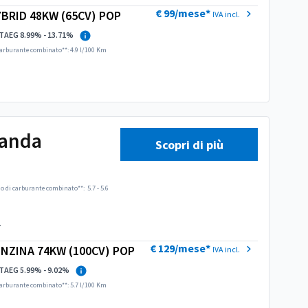
€ 99/mese*
YBRID 48KW (65CV) POP
IVA incl.
TAEG 8.99% - 13.71%
arburante combinato**: 4.9 l/100 Km
Panda
Scopri di più
 di carburante combinato**:
5.7 - 5.6
.
€ 129/mese*
ENZINA 74KW (100CV) POP
IVA incl.
TAEG 5.99% - 9.02%
arburante combinato**: 5.7 l/100 Km