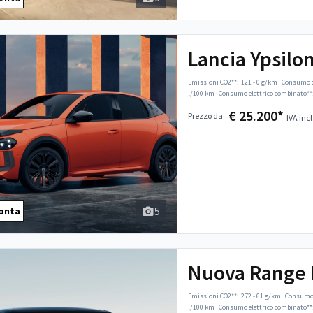
Lancia Ypsilo
Emissioni CO2**:
121 - 0 g/km
·
Consumo d
l/100 km
·
Consumo elettrico combinato**
€ 25.200*
Prezzo da
IVA incl
5
onta
Nuova Range 
Emissioni CO2**:
272 - 61 g/km
·
Consumo 
l/100 km
·
Consumo elettrico combinato**