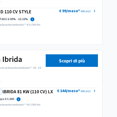
.
€ 99/mese*
D 110 CV STYLE
IVA incl.
TAEG 6.99% - 10.16%
arburante combinato**: 4.5 l/100 Km
 Ibrida
i e
Scopri di più
 litri.
 di carburante combinato**:
4.6 - 4.5
.
€ 344/mese*
IBRIDA 81 KW (110 CV) LX
IVA incl.
ipo € 5.000
arburante combinato**: 4.6 l/100 Km