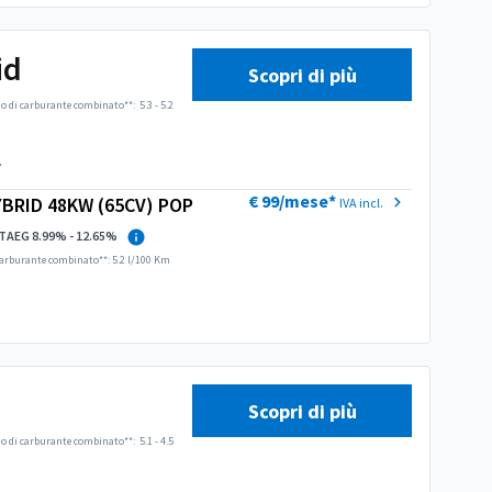
id
Scopri di più
 di carburante combinato**:
5.3 - 5.2
.
€ 99/mese*
YBRID 48KW (65CV) POP
IVA incl.
TAEG 8.99% - 12.65%
arburante combinato**: 5.2 l/100 Km
gni stile
Scopri di più
 di carburante combinato**:
5.1 - 4.5