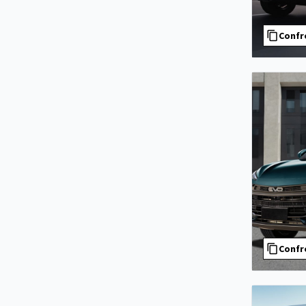
Confr
Confr