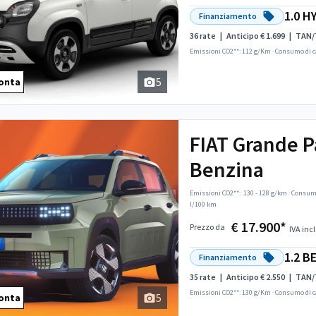
1.0 H
Finanziamento
36 rate
|
Anticipo € 1.699
|
TAN/
Emissioni CO2**: 112 g/Km
·
Consumo di c
5
onta
FIAT Grande 
Benzina
Emissioni CO2**:
130 - 128 g/km
·
Consumo
l/100 km
€ 17.900*
Prezzo da
IVA incl
1.2 B
Finanziamento
35 rate
|
Anticipo € 2.550
|
TAN/
Emissioni CO2**: 130 g/Km
·
Consumo di c
5
onta