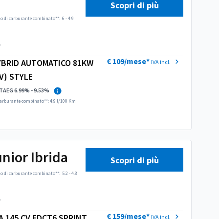
o ideale
Scopri di più
 di carburante combinato**:
6 - 4.9
.
€ 109/mese*
HYBRID AUTOMATICO 81KW
IVA incl.
V) STYLE
TAEG 6.99% - 9.53%
arburante combinato**: 4.9 l/100 Km
nior Ibrida
ica.
Scopri di più
 di carburante combinato**:
5.2 - 4.8
.
€ 159/mese*
A 145 CV EDCT6 SPRINT
IVA incl.