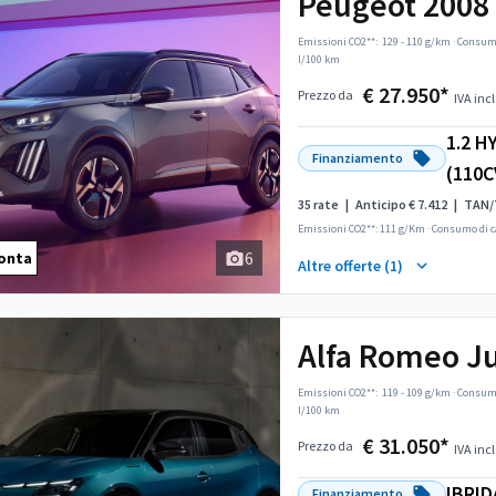
Peugeot 2008
Un SUV compatt
per la città.
Emissioni CO2**:
129 - 110 g/km
·
Consumo
l/100 km
€ 27.950*
Prezzo da
IVA incl
1.2 
Finanziamento
(110C
35 rate
|
Anticipo € 7.412
|
TAN/
Emissioni CO2**: 111 g/Km
·
Consumo di c
6
onta
Altre offerte (1)
Alfa Romeo Ju
Sportiva. Dinam
Eccellente.
Emissioni CO2**:
119 - 109 g/km
·
Consumo
l/100 km
€ 31.050*
Prezzo da
IVA incl
IBRID
Finanziamento