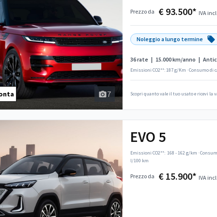
€ 93.500*
Prezzo da
IVA incl
Noleggio a lungo termine
36 rate
|
15.000 km/anno
|
Antic
Emissioni CO2**: 187 g/Km
·
Consumo di c
7
onta
Scopri quanto vale il tuo usato e ricevi la
EVO 5
Emissioni CO2**:
168 - 162 g/km
·
Consumo
l/100 km
€ 15.900*
Prezzo da
IVA incl