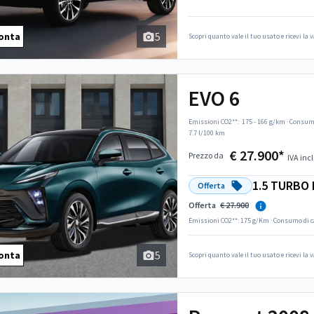
5
onta
Scopri quanto vale il tuo usato e ricevi la
EVO 6
Emissioni CO2**:
175 - 166 g/km
·
Consumo
7.7 l/100 km
€ 27.900*
Prezzo da
IVA incl
1.5 TURBO 
Offerta
Offerta
€ 27.900
Emissioni CO2**: 175 g/Km
·
Consumo di c
5
onta
Scopri quanto vale il tuo usato e ricevi la