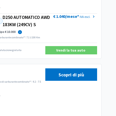
.
€ 1.040/mese*
D250 AUTOMATICO AWD
IVA escl.
183KW (249CV) S
ipo € 10.000
arburante combinato**: 7.1 l/100 Km
Vendi la tua auto
 valutazione gratuita
Scopri di più
 di carburante combinato**:
9.2 - 7.5
.