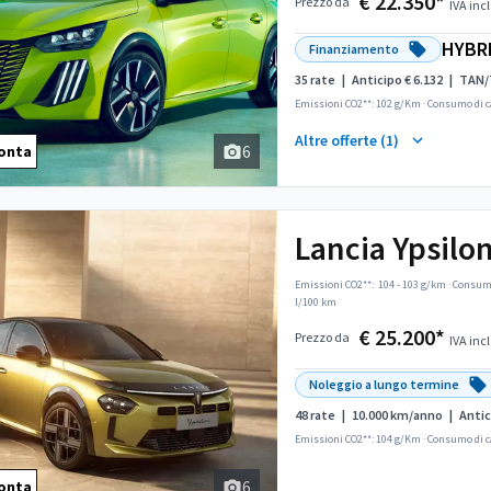
€ 22.350*
Prezzo da
IVA incl
HYBRI
Finanziamento
35 rate
|
Anticipo € 6.132
|
TAN/
Emissioni CO2**: 102 g/Km
·
Consumo di c
Altre offerte (1)
6
onta
Lancia Ypsilon
Cura dei dettagl
bagagliaio da 352
Emissioni CO2**:
104 - 103 g/km
·
Consumo
l/100 km
€ 25.200*
Prezzo da
IVA incl
Noleggio a lungo termine
48 rate
|
10.000 km/anno
|
Antic
Emissioni CO2**: 104 g/Km
·
Consumo di c
6
onta