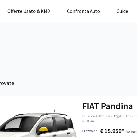
Offerte Usato & KM0
Confronta Auto
Guide
e
rovate
FIAT Pandina
Emissioni CO2**:
116 - 112 g/km
·
Consumo
l/100 km
€ 15.950*
Prezzo da
IVA incl