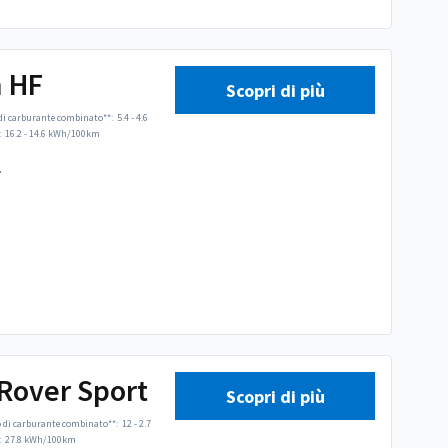
n HF
Scopri di più
i carburante combinato**:
5.4 - 4.6
:
16.2 - 14.6 kWh/100km
.
Rover Sport
Scopri di più
di carburante combinato**:
12 - 2.7
:
27.8 kWh/100km