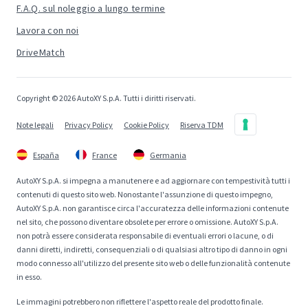
F.A.Q. sul noleggio a lungo termine
Lavora con noi
DriveMatch
Copyright © 2026 AutoXY S.p.A. Tutti i diritti riservati.
Note legali
Privacy Policy
Cookie Policy
Riserva TDM
España
France
Germania
AutoXY S.p.A. si impegna a manutenere e ad aggiornare con tempestività tutti i
contenuti di questo sito web. Nonostante l'assunzione di questo impegno,
AutoXY S.p.A. non garantisce circa l'accuratezza delle informazioni contenute
nel sito, che possono diventare obsolete per errore o omissione. AutoXY S.p.A.
non potrà essere considerata responsabile di eventuali errori o lacune, o di
danni diretti, indiretti, consequenziali o di qualsiasi altro tipo di danno in ogni
modo connesso all'utilizzo del presente sito web o delle funzionalità contenute
in esso.
Le immagini potrebbero non riflettere l'aspetto reale del prodotto finale.