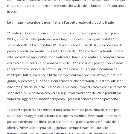
modo connesso all'utilizzo del presente sito web o delle funzionalità contenute
in esso.
Le immagini potrebbero non riflettere l'aspetto reale del prodotto finale.
** I valori di CO2 e consumo indicati sono conformi alla procedura di prova
WLTP, ai sensi della quale sono omologati i veicoli nuovi a partire dal 1°
settembre 2018. La procedura WLTP sostituisce il ciclo NEDC, la procedura di
prova precedentemente utilizzata. I valori di CO2 e consumo ottenuti in base
alla normativa applicabile sono indicati al fine di consentire la comparazione
dei dati dei veicoli. I valori omologativi di CO2 e consumo possono non essere
rappresentativi dei valori effettivi di CO2 e consumi, i quali dipendono da
molteplici fattori inerenti, a titolo esemplificativo e non esaustivo, allo stile di
guida, al percorso, alle condizioni atmosferiche e stradali, allo stato, all'uso e
alle dotazioni del veicolo. I valori di CO2 e consumo del veicolo configurato non
sono definitivi e possono evolvere a seguito di modifiche del ciclo produttivo.
Valori più aggiornati saranno disponibili presso il concessionario prescelto.
* I prezzi esposti sul sito drivek.it non sono esenti da possibilità di errore per
quanto siano oggetto di attenta e scrupolosa verifica. Eventuali imprecisioni
possono derivare dai limiti posti dalla data di pubblicazione e durata delle
offerte. DriveK si impegna ad aggiornare tempestivamente tutte le
informazioni esposte e non sarà ritenuta responsabile di eventuali errori.