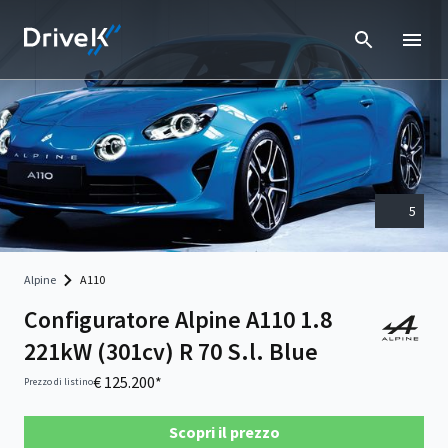
5
Alpine
A110
Configuratore Alpine A110 1.8
221kW (301cv) R 70 S.l. Blue
€ 125.200*
Prezzo di listino
Scopri il prezzo