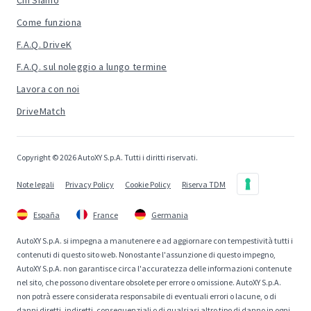
Chi Siamo
Come funziona
F.A.Q. DriveK
F.A.Q. sul noleggio a lungo termine
Lavora con noi
DriveMatch
Copyright © 2026 AutoXY S.p.A. Tutti i diritti riservati.
Note legali
Privacy Policy
Cookie Policy
Riserva TDM
España
France
Germania
AutoXY S.p.A. si impegna a manutenere e ad aggiornare con tempestività tutti i
contenuti di questo sito web. Nonostante l'assunzione di questo impegno,
AutoXY S.p.A. non garantisce circa l'accuratezza delle informazioni contenute
nel sito, che possono diventare obsolete per errore o omissione. AutoXY S.p.A.
non potrà essere considerata responsabile di eventuali errori o lacune, o di
danni diretti, indiretti, consequenziali o di qualsiasi altro tipo di danno in ogni