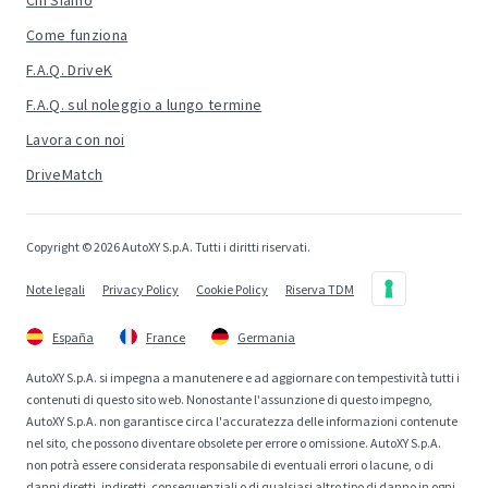
Chi Siamo
Come funziona
F.A.Q. DriveK
F.A.Q. sul noleggio a lungo termine
Lavora con noi
DriveMatch
Copyright © 2026 AutoXY S.p.A. Tutti i diritti riservati.
Note legali
Privacy Policy
Cookie Policy
Riserva TDM
España
France
Germania
AutoXY S.p.A. si impegna a manutenere e ad aggiornare con tempestività tutti i
contenuti di questo sito web. Nonostante l'assunzione di questo impegno,
AutoXY S.p.A. non garantisce circa l'accuratezza delle informazioni contenute
nel sito, che possono diventare obsolete per errore o omissione. AutoXY S.p.A.
non potrà essere considerata responsabile di eventuali errori o lacune, o di
danni diretti, indiretti, consequenziali o di qualsiasi altro tipo di danno in ogni