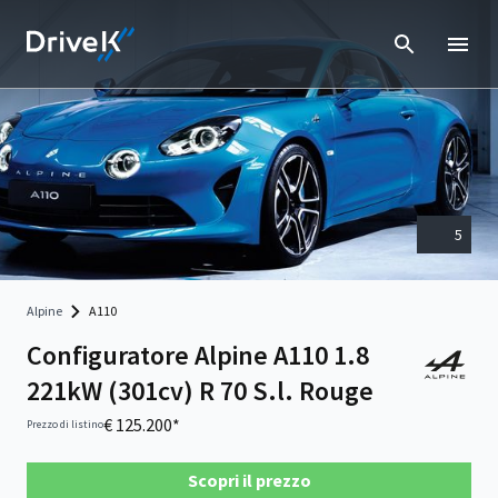
5
Alpine
A110
Configuratore Alpine A110 1.8
221kW (301cv) R 70 S.l. Rouge
€ 125.200*
Prezzo di listino
Scopri il prezzo