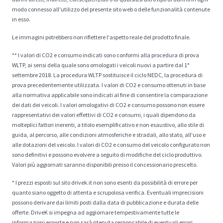
modo connesso all'utilizzo del presente sito web o delle funzionalità contenute
in esso.
Le immagini potrebbero non riflettere l'aspetto reale del prodotto finale.
** I valori di CO2 e consumo indicati sono conformi alla procedura di prova
WLTP, ai sensi della quale sono omologati i veicoli nuovi a partire dal 1°
settembre 2018. La procedura WLTP sostituisce il ciclo NEDC, la procedura di
prova precedentemente utilizzata. I valori di CO2 e consumo ottenuti in base
alla normativa applicabile sono indicati al fine di consentire la comparazione
dei dati dei veicoli. I valori omologativi di CO2 e consumo possono non essere
rappresentativi dei valori effettivi di CO2 e consumi, i quali dipendono da
molteplici fattori inerenti, a titolo esemplificativo e non esaustivo, allo stile di
guida, al percorso, alle condizioni atmosferiche e stradali, allo stato, all'uso e
alle dotazioni del veicolo. I valori di CO2 e consumo del veicolo configurato non
sono definitivi e possono evolvere a seguito di modifiche del ciclo produttivo.
Valori più aggiornati saranno disponibili presso il concessionario prescelto.
* I prezzi esposti sul sito drivek.it non sono esenti da possibilità di errore per
quanto siano oggetto di attenta e scrupolosa verifica. Eventuali imprecisioni
possono derivare dai limiti posti dalla data di pubblicazione e durata delle
offerte. DriveK si impegna ad aggiornare tempestivamente tutte le
informazioni esposte e non sarà ritenuta responsabile di eventuali errori.