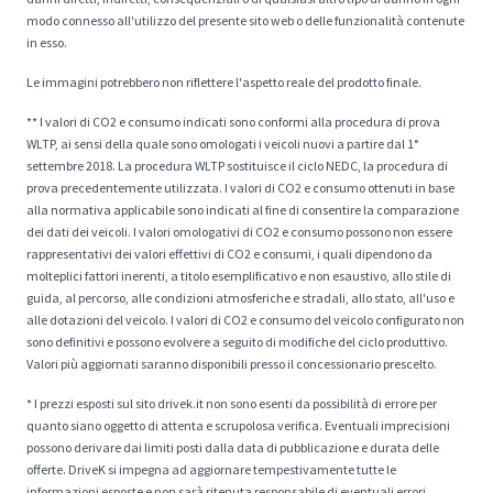
modo connesso all'utilizzo del presente sito web o delle funzionalità contenute
in esso.
Le immagini potrebbero non riflettere l'aspetto reale del prodotto finale.
** I valori di CO2 e consumo indicati sono conformi alla procedura di prova
WLTP, ai sensi della quale sono omologati i veicoli nuovi a partire dal 1°
settembre 2018. La procedura WLTP sostituisce il ciclo NEDC, la procedura di
prova precedentemente utilizzata. I valori di CO2 e consumo ottenuti in base
alla normativa applicabile sono indicati al fine di consentire la comparazione
dei dati dei veicoli. I valori omologativi di CO2 e consumo possono non essere
rappresentativi dei valori effettivi di CO2 e consumi, i quali dipendono da
molteplici fattori inerenti, a titolo esemplificativo e non esaustivo, allo stile di
guida, al percorso, alle condizioni atmosferiche e stradali, allo stato, all'uso e
alle dotazioni del veicolo. I valori di CO2 e consumo del veicolo configurato non
sono definitivi e possono evolvere a seguito di modifiche del ciclo produttivo.
Valori più aggiornati saranno disponibili presso il concessionario prescelto.
* I prezzi esposti sul sito drivek.it non sono esenti da possibilità di errore per
quanto siano oggetto di attenta e scrupolosa verifica. Eventuali imprecisioni
possono derivare dai limiti posti dalla data di pubblicazione e durata delle
offerte. DriveK si impegna ad aggiornare tempestivamente tutte le
informazioni esposte e non sarà ritenuta responsabile di eventuali errori.