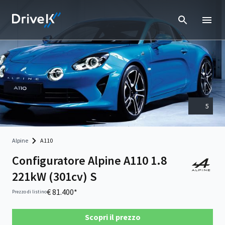
5
Alpine
A110
Configuratore Alpine A110 1.8
221kW (301cv) S
€ 81.400*
Prezzo di listino
Scopri il prezzo