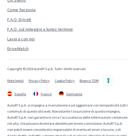
Chi Siamo
Come funziona
F.A.Q. DriveK
F.A.Q. sul noleggio a lungo termine
Lavora con noi
DriveMatch
Copyright © 2026 AutoXY S.p.A. Tutti i diritti riservati.
Note legali
Privacy Policy
Cookie Policy
Riserva TDM
España
France
Germania
AutoXY S.p.A. si impegna a manutenere e ad aggiornare con tempestività tutti i
contenuti di questo sito web. Nonostante l'assunzione di questo impegno,
AutoXY S.p.A. non garantisce circa l'accuratezza delle informazioni contenute
nel sito, che possono diventare obsolete per errore o omissione. AutoXY S.p.A.
non potrà essere considerata responsabile di eventuali errori o lacune, o di
danni diretti, indiretti, consequenziali o di qualsiasi altro tipo di danno in ogni