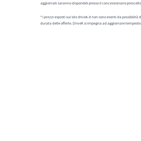
aggiornati saranno disponibili presso il concessionario prescelto
* I prezzi esposti sul sito drivek.it non sono esenti da possibili
durata delle offerte. DriveK si impegna ad aggiornare tempestiv