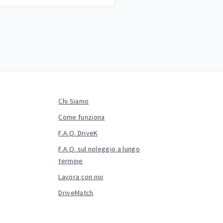
Chi Siamo
Come funziona
F.A.Q. DriveK
F.A.Q. sul noleggio a lungo
termine
Lavora con noi
DriveMatch