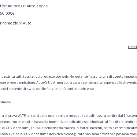
Listino prezzi auto sopra i
50.000€
Promozioni Auto
Note 
estività tutti i contenuti di questo sito web. Nonostante l'assunzione di questo impegno
er errore o omissione. AutoXY S.p.A. non potrà essere considerata responsabile di eventuali
zo del presente sito web o delle funzionalità contenute in esso.
o finale.
a di prova WLTP, ai sensi della quale sono omologati i veicoli nuovi a partire dal 1° sette
 consumo ottenuti in base alla normativa applicabile sono indicati al fine di consentire l
di CO2 e consumi, i quali dipendono da molteplici fattori inerenti, a titolo esemplificativo 
veicolo. I valori di CO2 e consumo del veicolo configurato non sono definitivi e possono evolv