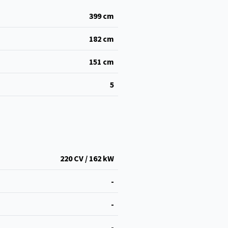
399
cm
182
cm
151
cm
5
220 CV / 162 kW
-
-
-