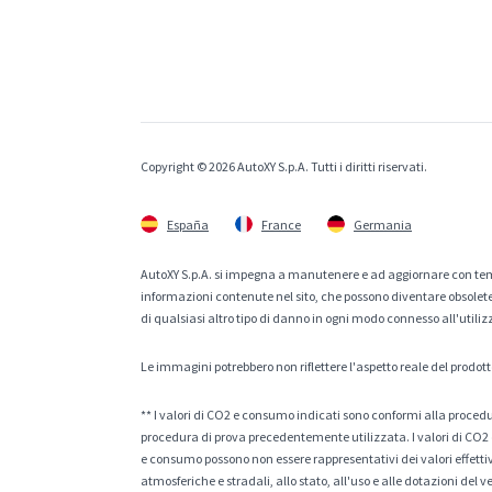
Copyright © 2026 AutoXY S.p.A. Tutti i diritti riservati.
España
France
Germania
AutoXY S.p.A. si impegna a manutenere e ad aggiornare con temp
informazioni contenute nel sito, che possono diventare obsolete p
di qualsiasi altro tipo di danno in ogni modo connesso all'utiliz
Le immagini potrebbero non riflettere l'aspetto reale del prodott
** I valori di CO2 e consumo indicati sono conformi alla procedur
procedura di prova precedentemente utilizzata. I valori di CO2 e
e consumo possono non essere rappresentativi dei valori effettivi 
atmosferiche e stradali, allo stato, all'uso e alle dotazioni del 