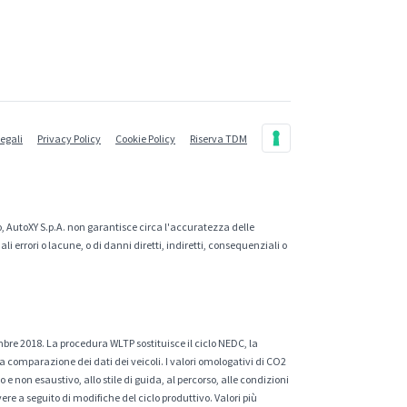
legali
Privacy Policy
Cookie Policy
Riserva TDM
, AutoXY S.p.A. non garantisce circa l'accuratezza delle
 errori o lacune, o di danni diretti, indiretti, consequenziali o
mbre 2018. La procedura WLTP sostituisce il ciclo NEDC, la
a comparazione dei dati dei veicoli. I valori omologativi di CO2
e non esaustivo, allo stile di guida, al percorso, alle condizioni
ere a seguito di modifiche del ciclo produttivo. Valori più