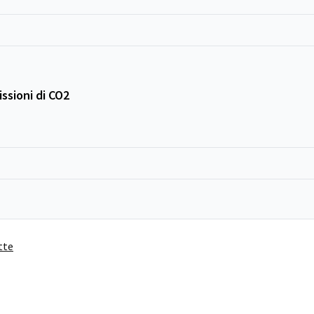
ssioni di CO2
tte