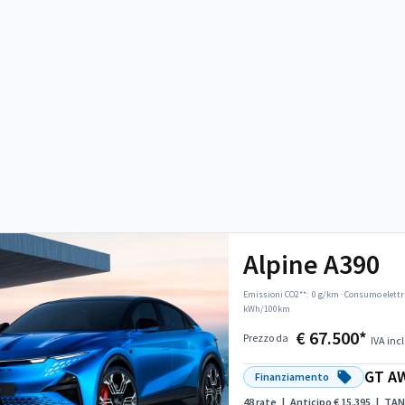
Alpine A390
Emissioni CO2**:
0 g/km
·
Consumo elettr
kWh/100km
€ 67.500*
Prezzo da
IVA incl
GT AW
Finanziamento
48 rate
|
Anticipo € 15.395
|
TAN