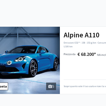
Alpine A110
Emissioni CO2**:
158 - 153 g/km
·
Consumo
l/100 km
€ 68.200*
Prezzo da
IVA incl
5
onta
Scopri quanto vale il tuo usato e ricevi la