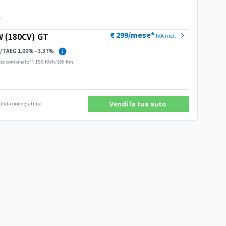
.
€ 299/mese*
 (180CV) GT
IVA incl.
/TAEG 1.99% - 3.37%
ico combinato**: 15.8 KWh/100 Km
Vendi la tua auto
 valutazione gratuita