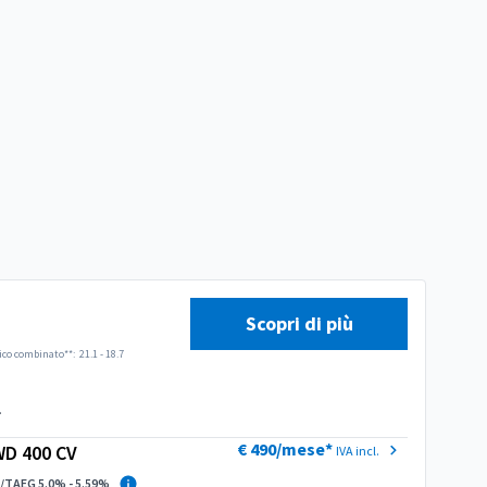
Scopri di più
ico combinato**:
21.1 - 18.7
.
€ 490/mese*
D 400 CV
IVA incl.
/TAEG 5.0% - 5.59%