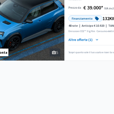
€ 39.000*
Prezzo da
IVA incl
132KW
Finanziamento
48 rate
|
Anticipo € 10.920
|
TAN
Emissioni CO2**: 0 g/Km
·
Consumo elettr
Altre offerte (1)
5
onta
Scopri quanto vale il tuo usato e ricevi la