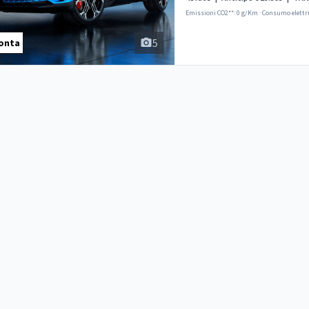
Emissioni CO2**: 0 g/Km
·
Consumo elettr
5
onta