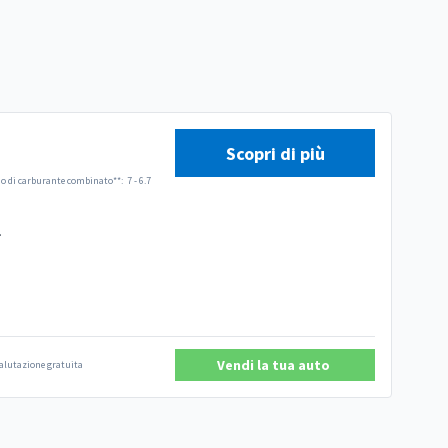
Scopri di più
 di carburante combinato**:
7 - 6.7
.
Vendi la tua auto
 valutazione gratuita