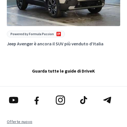
Powered by Formula Passion
Jeep Avenger è ancora il SUV più venduto d’Italia
S
Guarda tutte le guide di DriveK
Offerte nuovo