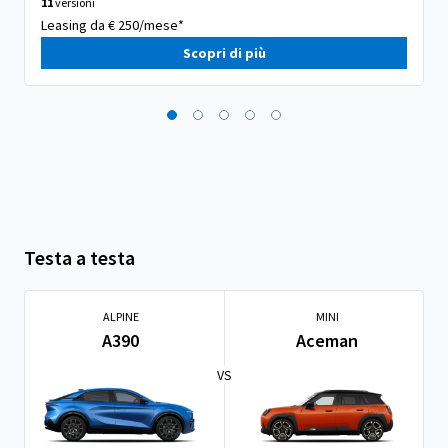
11
versioni
Leasing da € 250/mese*
Scopri di più
Testa a testa
ALPINE
MINI
A390
Aceman
VS