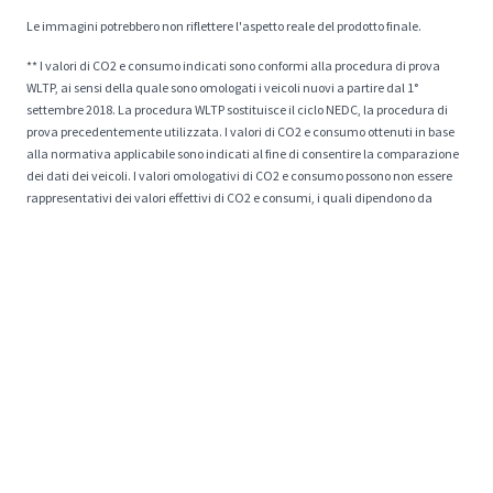
Le immagini potrebbero non riflettere l'aspetto reale del prodotto finale.
** I valori di CO2 e consumo indicati sono conformi alla procedura di prova
WLTP, ai sensi della quale sono omologati i veicoli nuovi a partire dal 1°
settembre 2018. La procedura WLTP sostituisce il ciclo NEDC, la procedura di
prova precedentemente utilizzata. I valori di CO2 e consumo ottenuti in base
alla normativa applicabile sono indicati al fine di consentire la comparazione
dei dati dei veicoli. I valori omologativi di CO2 e consumo possono non essere
rappresentativi dei valori effettivi di CO2 e consumi, i quali dipendono da
molteplici fattori inerenti, a titolo esemplificativo e non esaustivo, allo stile di
guida, al percorso, alle condizioni atmosferiche e stradali, allo stato, all'uso e
alle dotazioni del veicolo. I valori di CO2 e consumo del veicolo configurato non
sono definitivi e possono evolvere a seguito di modifiche del ciclo produttivo.
Valori più aggiornati saranno disponibili presso il concessionario prescelto.
* I prezzi esposti sul sito drivek.it non sono esenti da possibilità di errore per
quanto siano oggetto di attenta e scrupolosa verifica. Eventuali imprecisioni
possono derivare dai limiti posti dalla data di pubblicazione e durata delle
offerte. DriveK si impegna ad aggiornare tempestivamente tutte le
informazioni esposte e non sarà ritenuta responsabile di eventuali errori.