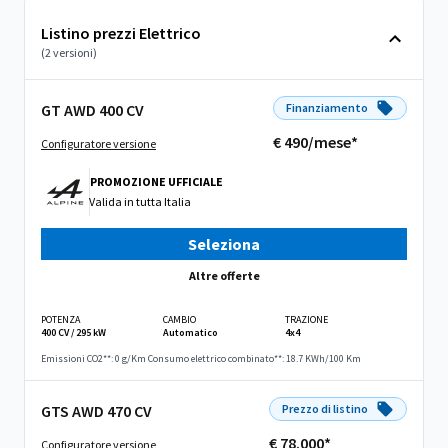
Listino prezzi Elettrico
(2 versioni)
GT AWD 400 CV
Finanziamento
€ 490/mese*
Configuratore versione
PROMOZIONE UFFICIALE
Valida in
tutta Italia
Seleziona
Altre offerte
POTENZA
CAMBIO
TRAZIONE
400 CV / 295 kW
Automatico
4x4
Emissioni CO2**: 0 g/Km
Consumo elettrico combinato**: 18.7 KWh/100 Km
GTS AWD 470 CV
Prezzo di listino
€ 78.000*
Configuratore versione