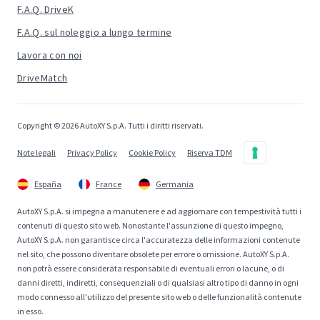
F.A.Q. DriveK
F.A.Q. sul noleggio a lungo termine
Lavora con noi
DriveMatch
Copyright © 2026 AutoXY S.p.A. Tutti i diritti riservati.
Note legali
Privacy Policy
Cookie Policy
Riserva TDM
España
France
Germania
AutoXY S.p.A. si impegna a manutenere e ad aggiornare con tempestività tutti i
contenuti di questo sito web. Nonostante l'assunzione di questo impegno,
AutoXY S.p.A. non garantisce circa l'accuratezza delle informazioni contenute
nel sito, che possono diventare obsolete per errore o omissione. AutoXY S.p.A.
non potrà essere considerata responsabile di eventuali errori o lacune, o di
danni diretti, indiretti, consequenziali o di qualsiasi altro tipo di danno in ogni
modo connesso all'utilizzo del presente sito web o delle funzionalità contenute
in esso.