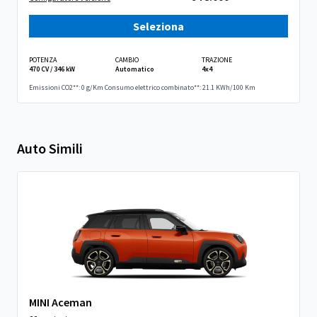
Seleziona
POTENZA
CAMBIO
TRAZIONE
470 CV / 346 kW
Automatico
4x4
Emissioni CO2**: 0 g/Km
Consumo elettrico combinato**: 21.1 KWh/100 Km
Auto Simili
MINI Aceman