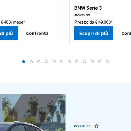
BMW Serie 3
35
versioni
 € 400/mese*
Prezzo da € 49.000*
di più
Scopri di più
Confronta
Con
Recensioni