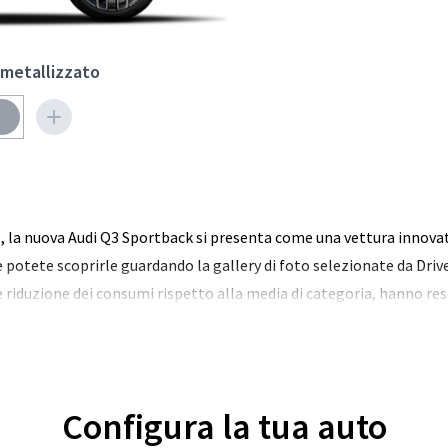
metallizzato
5, la nuova Audi Q3 Sportback si presenta come una vettura innova
e potete scoprirle guardando la gallery di foto selezionate da Driv
 riduzione dei consumi rispetto alla media di categoria, hanno re
Configura la tua auto