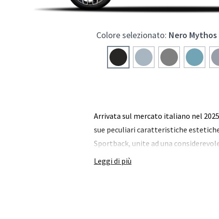
Colore selezionato:
Nero Mythos 
Arrivata sul mercato italiano nel 202
sue peculiari caratteristiche estetich
Sportback, unite ad una considerevole
Leggi di più