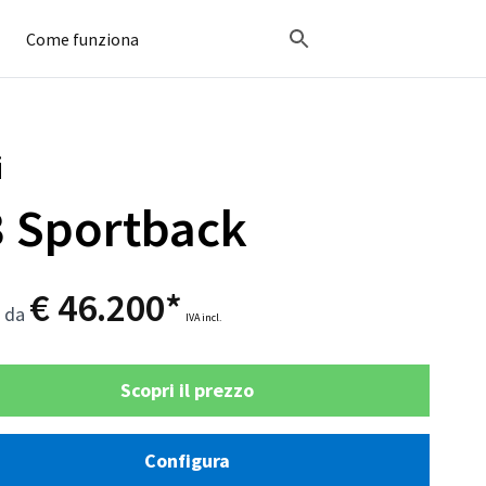
Come funziona
i
 Sportback
€ 46.200*
o da
IVA incl.
Scopri il prezzo
Configura