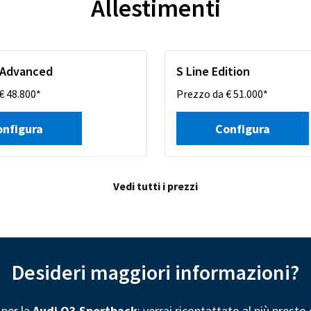
Allestimenti
 Advanced
S Line Edition
€ 48.800*
Prezzo da € 51.000*
onfigura
Configura
Vedi tutti i prezzi
Desideri maggiori informazioni?
 per la
Audi Q3 Sportback
: verrai ricontattato al più presto