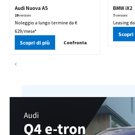
Audi Nuova A5
BMW iX2
19
versioni
7
versioni
Noleggio a lungo termine da €
Leasing da
629/mese*
Scopri 
Scopri di più
Confronta