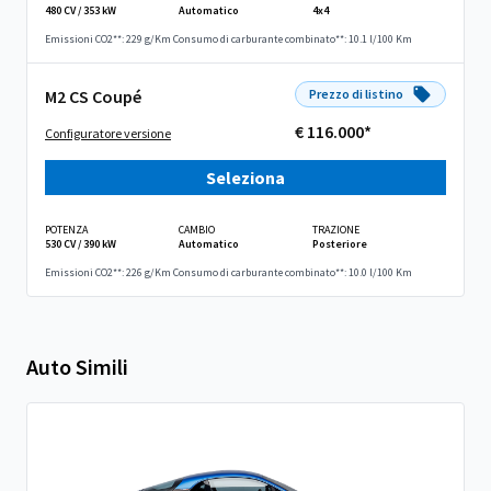
480 CV / 353 kW
Automatico
4x4
Emissioni CO2**: 229 g/Km
Consumo di carburante combinato**: 10.1 l/100 Km
M2 CS Coupé
Prezzo di listino
€ 116.000*
Configuratore versione
Seleziona
POTENZA
CAMBIO
TRAZIONE
530 CV / 390 kW
Automatico
Posteriore
Emissioni CO2**: 226 g/Km
Consumo di carburante combinato**: 10.0 l/100 Km
Auto Simili