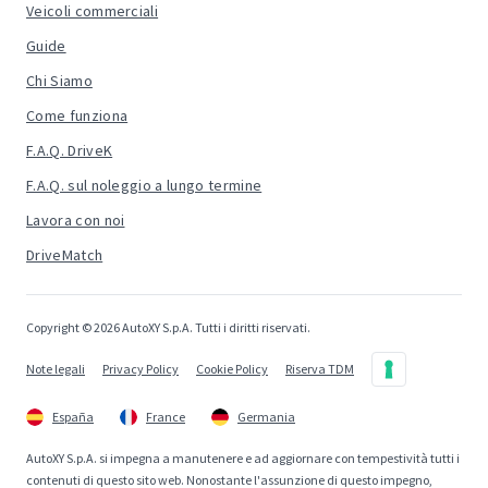
Veicoli commerciali
Guide
Chi Siamo
Come funziona
F.A.Q. DriveK
F.A.Q. sul noleggio a lungo termine
Lavora con noi
DriveMatch
Copyright © 2026 AutoXY S.p.A. Tutti i diritti riservati.
Note legali
Privacy Policy
Cookie Policy
Riserva TDM
España
France
Germania
AutoXY S.p.A. si impegna a manutenere e ad aggiornare con tempestività tutti i
contenuti di questo sito web. Nonostante l'assunzione di questo impegno,