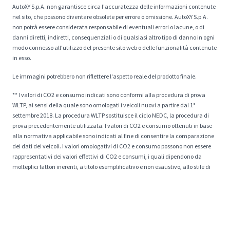
AutoXY S.p.A. non garantisce circa l'accuratezza delle informazioni contenute
nel sito, che possono diventare obsolete per errore o omissione. AutoXY S.p.A.
non potrà essere considerata responsabile di eventuali errori o lacune, o di
danni diretti, indiretti, consequenziali o di qualsiasi altro tipo di danno in ogni
modo connesso all'utilizzo del presente sito web o delle funzionalità contenute
in esso.
Le immagini potrebbero non riflettere l'aspetto reale del prodotto finale.
** I valori di CO2 e consumo indicati sono conformi alla procedura di prova
WLTP, ai sensi della quale sono omologati i veicoli nuovi a partire dal 1°
settembre 2018. La procedura WLTP sostituisce il ciclo NEDC, la procedura di
prova precedentemente utilizzata. I valori di CO2 e consumo ottenuti in base
alla normativa applicabile sono indicati al fine di consentire la comparazione
dei dati dei veicoli. I valori omologativi di CO2 e consumo possono non essere
rappresentativi dei valori effettivi di CO2 e consumi, i quali dipendono da
molteplici fattori inerenti, a titolo esemplificativo e non esaustivo, allo stile di
guida, al percorso, alle condizioni atmosferiche e stradali, allo stato, all'uso e
alle dotazioni del veicolo. I valori di CO2 e consumo del veicolo configurato non
sono definitivi e possono evolvere a seguito di modifiche del ciclo produttivo.
Valori più aggiornati saranno disponibili presso il concessionario prescelto.
* I prezzi esposti sul sito drivek.it non sono esenti da possibilità di errore per