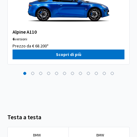
Alpine A110
6
versioni
Prezzo da € 68.200*
Scopri di più
Testa a testa
BMW
BMW