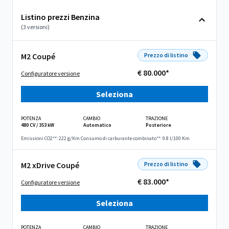
Listino prezzi Benzina
(3 versioni)
M2 Coupé
Prezzo di listino
€ 80.000*
Configuratore versione
Seleziona
POTENZA
CAMBIO
TRAZIONE
480 CV / 353 kW
Automatico
Posteriore
Emissioni CO2**: 222 g/Km
Consumo di carburante combinato**: 9.8 l/100 Km
M2 xDrive Coupé
Prezzo di listino
€ 83.000*
Configuratore versione
Seleziona
POTENZA
CAMBIO
TRAZIONE