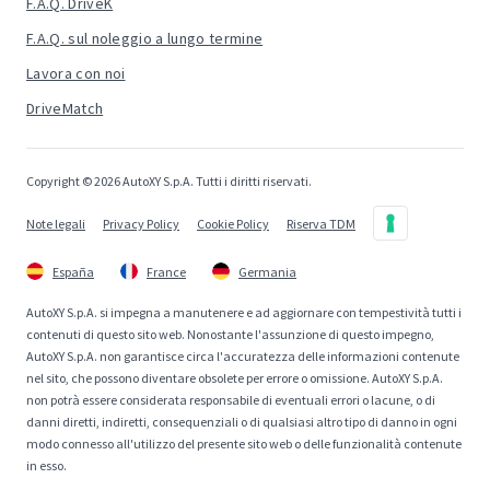
F.A.Q. DriveK
F.A.Q. sul noleggio a lungo termine
Lavora con noi
DriveMatch
Copyright © 2026 AutoXY S.p.A. Tutti i diritti riservati.
Note legali
Privacy Policy
Cookie Policy
Riserva TDM
España
France
Germania
AutoXY S.p.A. si impegna a manutenere e ad aggiornare con tempestività tutti i
contenuti di questo sito web. Nonostante l'assunzione di questo impegno,
AutoXY S.p.A. non garantisce circa l'accuratezza delle informazioni contenute
nel sito, che possono diventare obsolete per errore o omissione. AutoXY S.p.A.
non potrà essere considerata responsabile di eventuali errori o lacune, o di
danni diretti, indiretti, consequenziali o di qualsiasi altro tipo di danno in ogni
modo connesso all'utilizzo del presente sito web o delle funzionalità contenute
in esso.