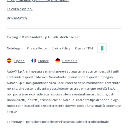
Lavora con noi
DriveMatch
Copyright © 2026 AutoXY S.p.A. Tutti i diritti riservati.
Note legali
Privacy Policy
Cookie Policy
Riserva TDM
España
France
Germania
AutoXY S.p.A. si impegna a manutenere e ad aggiornare con tempestività tutti i
contenuti di questo sito web. Nonostante l'assunzione di questo impegno,
AutoXY S.p.A. non garantisce circa l'accuratezza delle informazioni contenute
nel sito, che possono diventare obsolete per errore o omissione. AutoXY S.p.A.
non potrà essere considerata responsabile di eventuali errori o lacune, o di
danni diretti, indiretti, consequenziali o di qualsiasi altro tipo di danno in ogni
modo connesso all'utilizzo del presente sito web o delle funzionalità contenute
in esso.
Le immagini potrebbero non riflettere l'aspetto reale del prodotto finale.