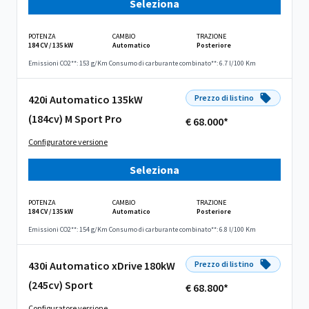
Seleziona
POTENZA
CAMBIO
TRAZIONE
184 CV / 135 kW
Automatico
Posteriore
Emissioni CO2**: 153 g/Km
Consumo di carburante combinato**: 6.7 l/100 Km
420i Automatico 135kW
Prezzo di listino
(184cv) M Sport Pro
€ 68.000*
Configuratore versione
Seleziona
POTENZA
CAMBIO
TRAZIONE
184 CV / 135 kW
Automatico
Posteriore
Emissioni CO2**: 154 g/Km
Consumo di carburante combinato**: 6.8 l/100 Km
430i Automatico xDrive 180kW
Prezzo di listino
(245cv) Sport
€ 68.800*
Configuratore versione