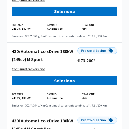
Seleziona
POTENZA
CAMBIO
TRAZIONE
245 CV / 180 kW
Automatico
4x4
Emissioni CO2**: 161 g/Km
Consumo di carburante combinato**: 7.1 l/100 Km
430i Automatico xDrive 180kW
Prezzo di listino
(245cv) M Sport
€ 73.200*
Configuratore versione
Seleziona
POTENZA
CAMBIO
TRAZIONE
245 CV / 180 kW
Automatico
4x4
Emissioni CO2**: 164 g/Km
Consumo di carburante combinato**: 7.2 l/100 Km
430i Automatico xDrive 180kW
Prezzo di listino
(245cv) M Sport Pro