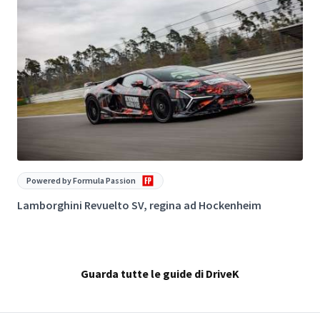
Powered by Formula Passion
Lamborghini Revuelto SV, regina ad Hockenheim
I
Guarda tutte le guide di DriveK