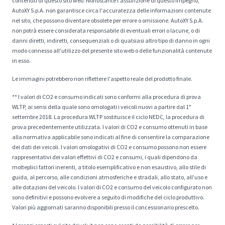
contenuti di questo sito web. Nonostante l'assunzione di questo impegno,
AutoXY S.p.A. non garantisce circa l'accuratezza delle informazioni contenute
nel sito, che possono diventare obsolete per errore o omissione. AutoXY S.p.A.
non potrà essere considerata responsabile di eventuali errori o lacune, o di
danni diretti, indiretti, consequenziali o di qualsiasi altro tipo di danno in ogni
modo connesso all'utilizzo del presente sito web o delle funzionalità contenute
in esso.
Le immagini potrebbero non riflettere l'aspetto reale del prodotto finale.
** I valori di CO2 e consumo indicati sono conformi alla procedura di prova
WLTP, ai sensi della quale sono omologati i veicoli nuovi a partire dal 1°
settembre 2018. La procedura WLTP sostituisce il ciclo NEDC, la procedura di
prova precedentemente utilizzata. I valori di CO2 e consumo ottenuti in base
alla normativa applicabile sono indicati al fine di consentire la comparazione
dei dati dei veicoli. I valori omologativi di CO2 e consumo possono non essere
rappresentativi dei valori effettivi di CO2 e consumi, i quali dipendono da
molteplici fattori inerenti, a titolo esemplificativo e non esaustivo, allo stile di
guida, al percorso, alle condizioni atmosferiche e stradali, allo stato, all'uso e
alle dotazioni del veicolo. I valori di CO2 e consumo del veicolo configurato non
sono definitivi e possono evolvere a seguito di modifiche del ciclo produttivo.
Valori più aggiornati saranno disponibili presso il concessionario prescelto.