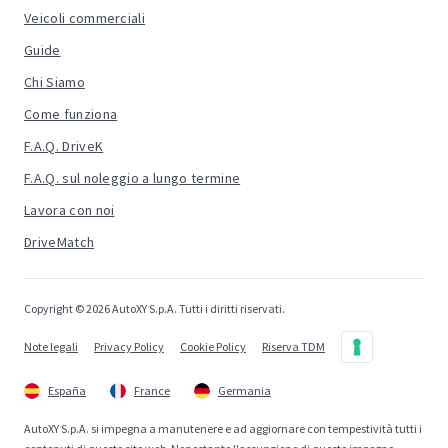
Veicoli commerciali
Guide
Chi Siamo
Come funziona
F.A.Q. DriveK
F.A.Q. sul noleggio a lungo termine
Lavora con noi
DriveMatch
Copyright © 2026 AutoXY S.p.A. Tutti i diritti riservati.
Note legali
Privacy Policy
Cookie Policy
Riserva TDM
España
France
Germania
AutoXY S.p.A. si impegna a manutenere e ad aggiornare con tempestività tutti i