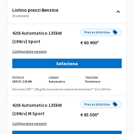
Listino prezzi Benzina
(6 versioni)
420i Automatico 135kW
Prezzo di listino
(184cv) Sport
€ 60.900*
Configuratore versione
Seleziona
POTENZA
CAMBIO
TRAZIONE
184 CV / 135 kW
Automatico
Posteriore
Emissioni CO2**: 150 g/Km
Consumo di carburante combinato**: 6.6 l/100 Km
420i Automatico 135kW
Prezzo di listino
(184cv) M Sport
€ 65.500*
Configuratore versione