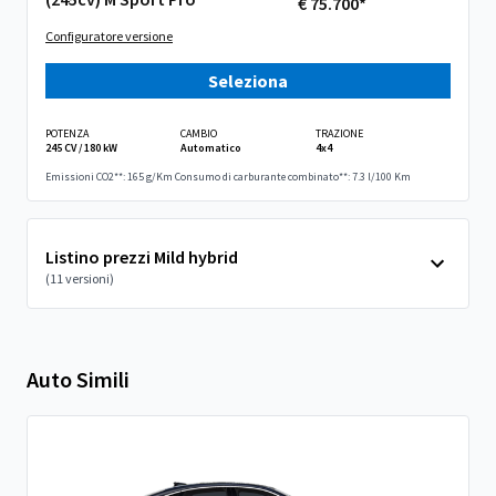
€ 75.700*
Configuratore versione
Seleziona
POTENZA
CAMBIO
TRAZIONE
245 CV / 180 kW
Automatico
4x4
Emissioni CO2**: 165 g/Km
Consumo di carburante combinato**: 7.3 l/100 Km
Listino prezzi Mild hybrid
(11 versioni)
Auto Simili