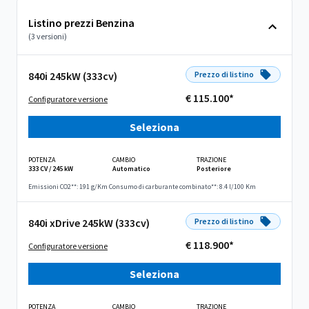
Listino prezzi Benzina
(3 versioni)
840i 245kW (333cv)
Prezzo di listino
€ 115.100*
Configuratore versione
Seleziona
POTENZA
CAMBIO
TRAZIONE
333 CV / 245 kW
Automatico
Posteriore
Emissioni CO2**: 191 g/Km
Consumo di carburante combinato**: 8.4 l/100 Km
840i xDrive 245kW (333cv)
Prezzo di listino
€ 118.900*
Configuratore versione
Seleziona
POTENZA
CAMBIO
TRAZIONE