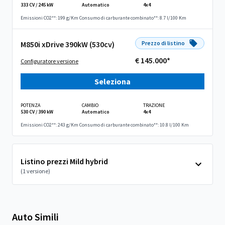
333 CV / 245 kW
Automatico
4x4
Emissioni CO2**: 199 g/Km
Consumo di carburante combinato**: 8.7 l/100 Km
M850i xDrive 390kW (530cv)
Prezzo di listino
€ 145.000*
Configuratore versione
Seleziona
POTENZA
CAMBIO
TRAZIONE
530 CV / 390 kW
Automatico
4x4
Emissioni CO2**: 243 g/Km
Consumo di carburante combinato**: 10.8 l/100 Km
Listino prezzi Mild hybrid
(1 versione)
Auto Simili