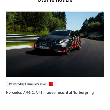
Powered by Formula Passion
Mercedes-AMG CLA 45, nuovo record al Nurburgring
G