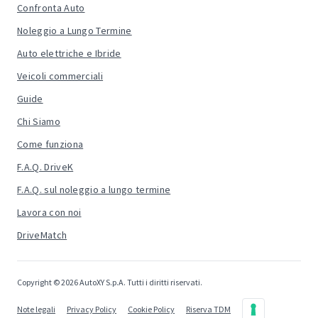
Confronta Auto
Noleggio a Lungo Termine
Auto elettriche e Ibride
Veicoli commerciali
Guide
Chi Siamo
Come funziona
F.A.Q. DriveK
F.A.Q. sul noleggio a lungo termine
Lavora con noi
DriveMatch
Copyright © 2026 AutoXY S.p.A. Tutti i diritti riservati.
Note legali
Privacy Policy
Cookie Policy
Riserva TDM