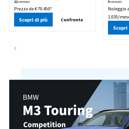
11
versioni
5
versioni
Prezzo da € 70.450*
Noleggio a
1.035/mes
Scopri di più
Confronta
Scopri 