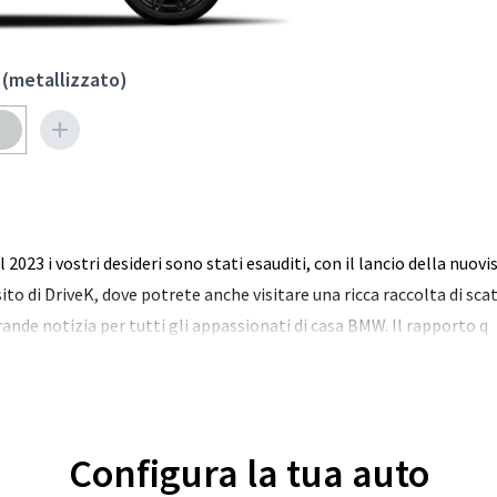
 (metallizzato)
2023 i vostri desideri sono stati esauditi, con il lancio della nu
sito di DriveK, dove potrete anche visitare una ricca raccolta di scat
grande notizia per tutti gli appassionati di casa BMW. Il rapporto q
Configura la tua auto