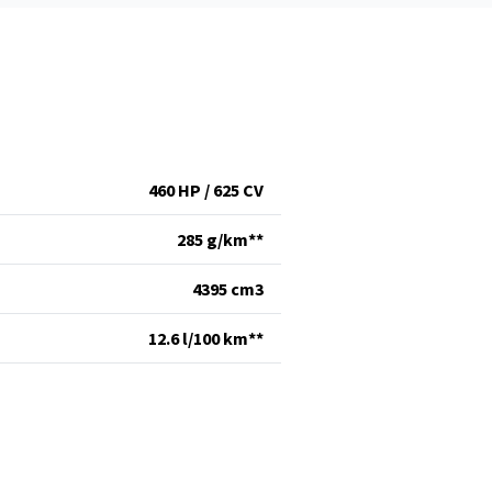
460 HP / 625 CV
285 g/km**
4395 cm
3
12.6 l/100 km**