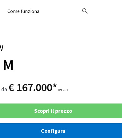
Come funziona
W
 M
€ 167.000*
o da
IVA incl.
Scopri il prezzo
Configura