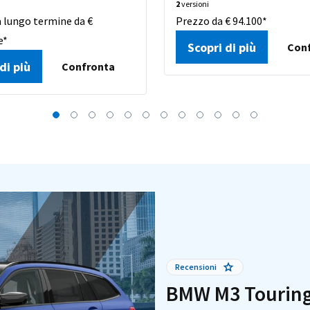
2
versioni
 lungo termine da €
Prezzo da € 94.100*
e*
Scopri di più
Con
di più
Confronta
Recensioni
BMW M3 Touring