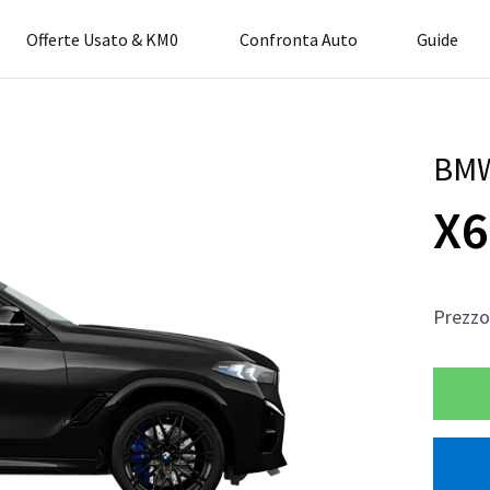
Offerte Usato & KM0
Confronta Auto
Guide
BM
X6
Prezz