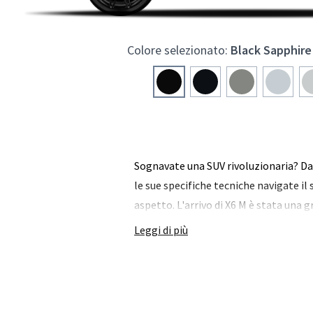
Colore selezionato:
Black Sapphire
Sognavate una SUV rivoluzionaria? Dal 
le sue specifiche tecniche navigate il 
aspetto. L'arrivo di X6 M è stata una 
Leggi di più