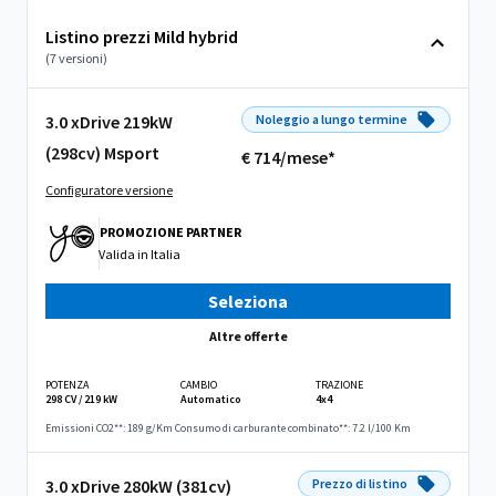
Listino prezzi Mild hybrid
(7 versioni)
3.0 xDrive 219kW
Noleggio a lungo termine
(298cv) Msport
€ 714/mese*
Configuratore versione
PROMOZIONE PARTNER
Valida in
Italia
Seleziona
Altre offerte
POTENZA
CAMBIO
TRAZIONE
298 CV / 219 kW
Automatico
4x4
Emissioni CO2**: 189 g/Km
Consumo di carburante combinato**: 7.2 l/100 Km
3.0 xDrive 280kW (381cv)
Prezzo di listino