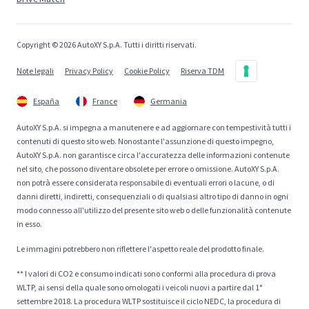
Copyright © 2026 AutoXY S.p.A. Tutti i diritti riservati.
Note legali
Privacy Policy
Cookie Policy
Riserva TDM
España
France
Germania
AutoXY S.p.A. si impegna a manutenere e ad aggiornare con tempestività tutti i
contenuti di questo sito web. Nonostante l'assunzione di questo impegno,
AutoXY S.p.A. non garantisce circa l'accuratezza delle informazioni contenute
nel sito, che possono diventare obsolete per errore o omissione. AutoXY S.p.A.
non potrà essere considerata responsabile di eventuali errori o lacune, o di
danni diretti, indiretti, consequenziali o di qualsiasi altro tipo di danno in ogni
modo connesso all'utilizzo del presente sito web o delle funzionalità contenute
in esso.
Le immagini potrebbero non riflettere l'aspetto reale del prodotto finale.
** I valori di CO2 e consumo indicati sono conformi alla procedura di prova
WLTP, ai sensi della quale sono omologati i veicoli nuovi a partire dal 1°
settembre 2018. La procedura WLTP sostituisce il ciclo NEDC, la procedura di