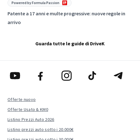
Powered by Formula Passion
Patente a 17 anni e multe progressive: nuove regole in
L
arrivo
Guarda tutte le guide di DriveK
Offerte nuovo
Offerte Usato & KM0
Listino Prezzi Auto 2026
Listino prezzi auto sotto i 20.000€
Listino prezzi auto sotto i 30.000€