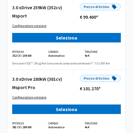
3.0 xDrive 259kW (352cv)
Prezzo di listino
Msport
€ 99.400*
Configuratore versione
Seleziona
POTENZA
CAMBIO
TRAZIONE
352 CV / 259 kW
Automatico
4x4
Emissioni CO2**: 191 g/Km
Consumo di carburante combinato**: 7.3 l/100 Km
3.0 xDrive 280kW (381cv)
Prezzo di listino
Msport Pro
€ 101.270*
Configuratore versione
Seleziona
POTENZA
CAMBIO
TRAZIONE
381 CV / 280 kW
Automatico
4x4