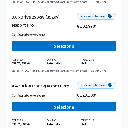
Emissioni CO2**: 195 g/Km
Consumo di carburante combinato**: 8.6 l/100 Km
3.0 xDrive 259kW (352cv)
Prezzo di listino
Msport Pro
€ 102.870*
Configuratore versione
Seleziona
POTENZA
CAMBIO
TRAZIONE
352 CV / 259 kW
Automatico
4x4
Emissioni CO2**: 191 g/Km
Consumo di carburante combinato**: 7.3 l/100 Km
4.4 390kW (530cv) Msport Pro
Prezzo di listino
€ 123.100*
Configuratore versione
Seleziona
POTENZA
CAMBIO
TRAZIONE
530 CV / 390 kW
Automatico
4x4