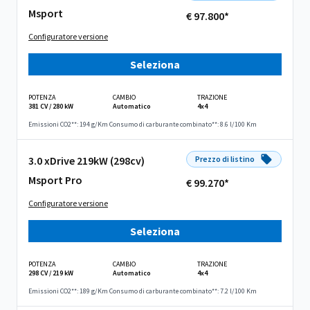
Msport
€ 97.800*
Configuratore versione
Seleziona
POTENZA
CAMBIO
TRAZIONE
381 CV / 280 kW
Automatico
4x4
Emissioni CO2**: 194 g/Km
Consumo di carburante combinato**: 8.6 l/100 Km
3.0 xDrive 219kW (298cv)
Prezzo di listino
Msport Pro
€ 99.270*
Configuratore versione
Seleziona
POTENZA
CAMBIO
TRAZIONE
298 CV / 219 kW
Automatico
4x4
Emissioni CO2**: 189 g/Km
Consumo di carburante combinato**: 7.2 l/100 Km