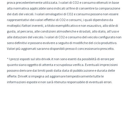
prova precedentemente utilizzata. I valori di CO2 e consumo ottenuti in base
alla normativa applicabile sono indicati al fine di consentire la comparazione
dei dati dei veicoli. I valori omologativi di CO2 e consumo possono non essere
rappresentativi dei valori effettivi di CO2 e consumi, i quali dipendono da
molteplici fattori inerenti, a titolo esemplificativo e non esaustivo, allo stile di
guida, al percorso, alle condizioni atmosferiche e stradali, allo stato, all'uso e
alle dotazioni del veicolo. I valori di CO2 e consumo del veicolo configurato non
sono definitivi e possono evolvere a seguito di modifiche del ciclo produttivo.
Valori più aggiornati saranno disponibili presso il concessionario prescelto.
* I prezzi esposti sul sito drivek.it non sono esenti da possibilità di errore per
quanto siano oggetto di attenta e scrupolosa verifica. Eventuali imprecisioni
possono derivare dai limiti posti dalla data di pubblicazione e durata delle
offerte. DriveK si impegna ad aggiornare tempestivamente tutte le
informazioni esposte e non sarà ritenuta responsabile di eventuali errori.