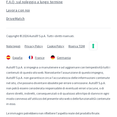
F.A.Q. sul noleggio a lungo termine
Lavora con noi
DriveMatch
Copyright © 2026 AutoXY S.p.A. Tutti i diritti riservati.
Note legali
Privacy Policy
Cookie Policy
Riserva TDM
España
France
Germania
AutoXY S.p.A. si impegna a manutenere e ad aggiornare con tempestività tutti i
contenuti di questo sito web. Nonostante l'assunzione di questo impegno,
AutoXY S.p.A. non garantisce circa l'accuratezza delle informazioni contenute
nel sito, che possono diventare obsolete per errore o omissione. AutoXY S.p.A.
non potrà essere considerata responsabile di eventuali errori o lacune, o di
danni diretti, indiretti, consequenziali o di qualsiasi altro tipo di danno in ogni
modo connesso all'utilizzo del presente sito web o delle funzionalità contenute
in esso.
Le immagini potrebbero non riflettere l'aspetto reale del prodotto finale.