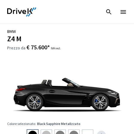
BMW
Z4 M
€ 75.600*
Prezzo da
IVA incl.
Colore selezionato:
Black Sapphire Metallzzato