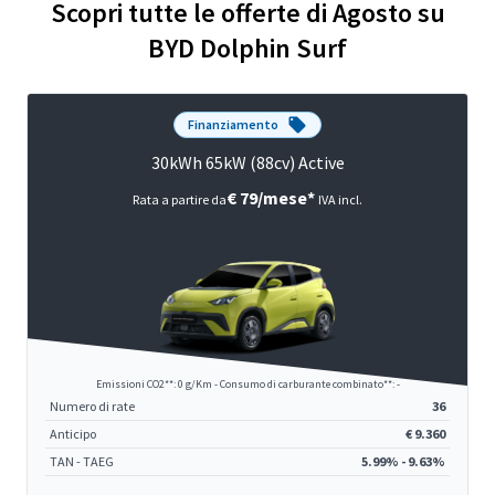
Scopri tutte le offerte di Agosto su
BYD Dolphin Surf
Finanziamento
30kWh 65kW (88cv) Active
€ 79/mese*
Rata a partire da
IVA incl.
Emissioni CO2**: 0 g/Km - Consumo di carburante combinato**: -
Numero di rate
36
Anticipo
€ 9.360
TAN - TAEG
5.99% - 9.63%