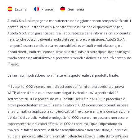
España
France
Germania
AutoXY S.p.A. si impegna a manutenere e ad aggiornare con tempestività tutti i
contenuti di questo sito web. Nonostante l'assunzione di questo impegno,
AutoXY S.p.A. non garantisce circa l'accuratezza delle informazioni contenute
nel sito, che possono diventare obsolete per errore o omissione. AutoXY S.p.A.
non potrà essere considerata responsabile di eventuali errori o lacune, o di
danni diretti, indiretti, consequenziali o di qualsiasi altro tipo di danno in ogni
modo connesso all'utilizzo del presente sito web o delle funzionalità contenute
in esso.
Le immagini potrebbero non riflettere l'aspetto reale del prodotto finale.
** I valori di CO2 e consumo indicati sono conformi alla procedura di prova
WLTP, ai sensi della quale sono omologati i veicoli nuovi a partire dal 1°
settembre 2018. La procedura WLTP sostituisce il ciclo NEDC, la procedura di
prova precedentemente utilizzata. I valori di CO2 e consumo ottenuti in base
alla normativa applicabile sono indicati al fine di consentire la comparazione
dei dati dei veicoli. I valori omologativi di CO2 e consumo possono non essere
rappresentativi dei valori effettivi di CO2 e consumi, i quali dipendono da
molteplici fattori inerenti, a titolo esemplificativo e non esaustivo, allo stile di
guida, al percorso, alle condizioni atmosferiche e stradali, allo stato, all'uso e