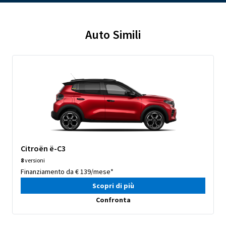
Auto Simili
Citroën ë-C3
8
versioni
Finanziamento da € 139/mese*
Scopri di più
Confronta