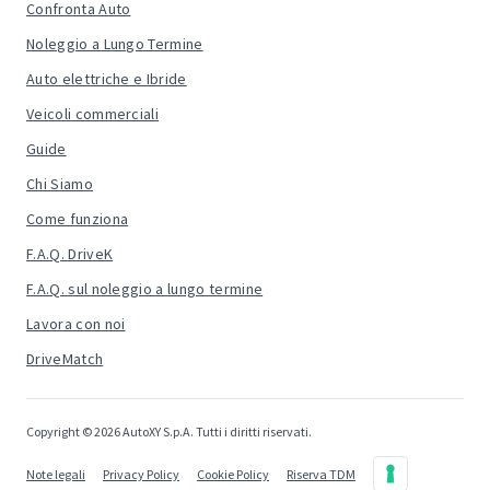
Confronta Auto
Noleggio a Lungo Termine
Auto elettriche e Ibride
Veicoli commerciali
Guide
Chi Siamo
Come funziona
F.A.Q. DriveK
F.A.Q. sul noleggio a lungo termine
Lavora con noi
DriveMatch
Copyright © 2026 AutoXY S.p.A. Tutti i diritti riservati.
Note legali
Privacy Policy
Cookie Policy
Riserva TDM