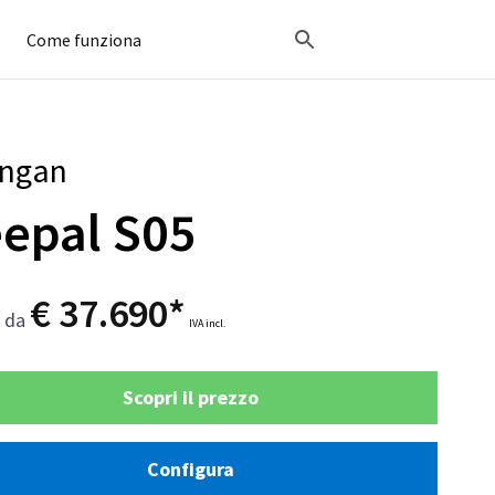
Come funziona
ngan
epal S05
€ 37.690*
o da
IVA incl.
Scopri il prezzo
Configura