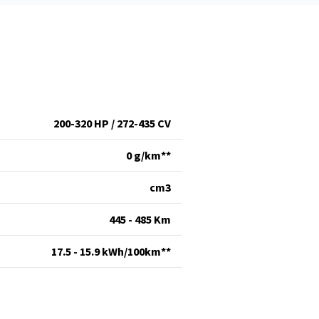
200-320 HP / 272-435 CV
0 g/km**
cm
3
445 - 485 Km
17.5 - 15.9 kWh/100km**