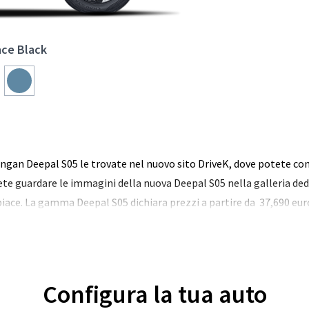
ce Black
angan Deepal S05 le trovate nel nuovo sito DriveK, dove potete co
ete guardare le immagini della nuova Deepal S05 nella galleria dedi
 piace. La gamma Deepal S05 dichiara prezzi a partire da 37,690 eur
Configura la tua auto