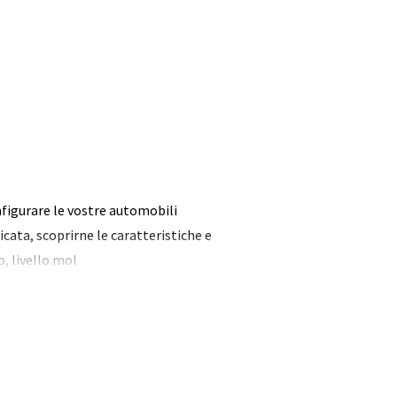
nfigurare le vostre automobili
cata, scoprirne le caratteristiche e
o, livello mol