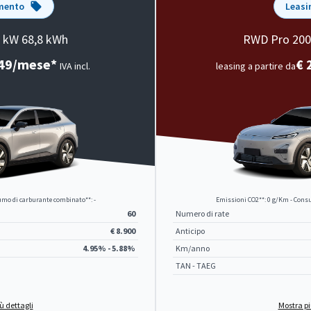
mento
Leasi
 kW 68,8 kWh
RWD Pro 200
249/mese*
€ 
IVA incl.
leasing a partire da
mo di carburante combinato**: -
Emissioni CO2**: 0 g/Km - Consu
60
Numero di rate
€ 8.900
Anticipo
4.95% - 5.88%
Km/anno
TAN - TAEG
ù dettagli
Mostra pi