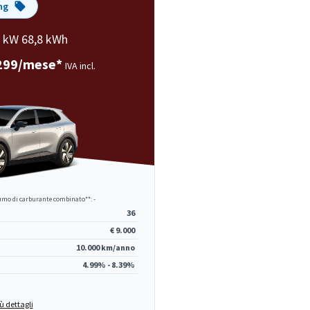
ng
 kW 68,8 kWh
299/mese*
IVA incl.
mo di carburante combinato**: -
36
€ 9.000
10.000 km/anno
4.99% - 8.39%
ù dettagli