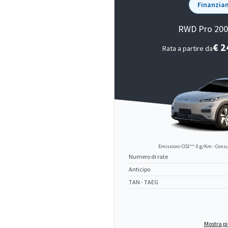
Finanzia
RWD Pro 200
€ 
Rata a partire da
Emissioni CO2**: 0 g/Km - Consu
Numero di rate
Anticipo
TAN - TAEG
Mostra pi