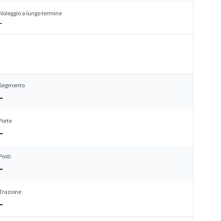
Noleggio a lungo termine
–
Segmento
–
Porte
–
Posti
–
Trazione
–