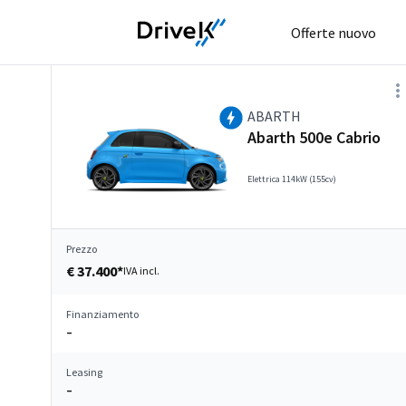
Offerte nuovo
ABARTH
Abarth 500e Cabrio
Elettrica 114kW (155cv)
Prezzo
€ 37.400*
IVA incl.
Finanziamento
–
Leasing
–