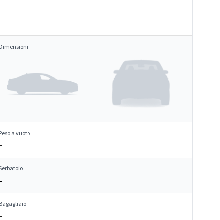
Dimensioni
Peso a vuoto
–
Serbatoio
–
Bagagliaio
–