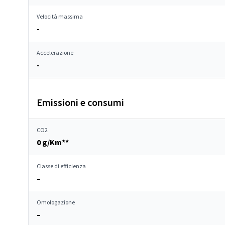
Velocità massima
-
Accelerazione
-
Emissioni e consumi
CO2
0 g/Km**
Classe di efficienza
–
Omologazione
–