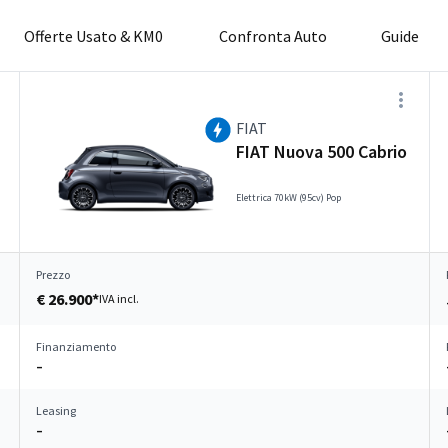
Offerte Usato & KM0
Confronta Auto
Guide
FIAT
FIAT Nuova 500 Cabrio
Elettrica 70kW (95cv) Pop
Prezzo
€ 26.900*
IVA incl.
Finanziamento
–
Leasing
–