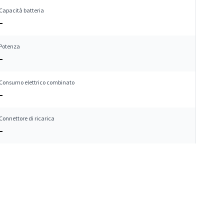
Capacità batteria
–
Potenza
–
Consumo elettrico combinato
–
Connettore di ricarica
–