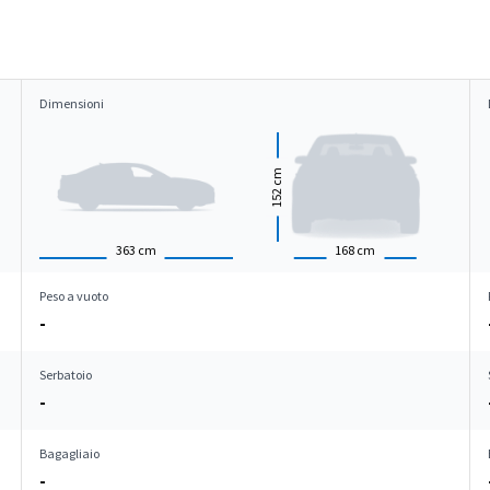
Dimensioni
cm
152
363
cm
168
cm
Peso a vuoto
-
Serbatoio
-
Bagagliaio
-