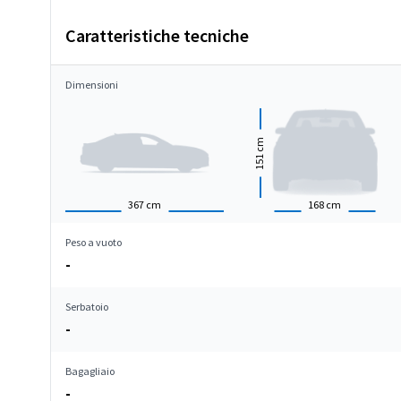
Caratteristiche tecniche
Dimensioni
cm
151
367
cm
168
cm
Peso a vuoto
-
Serbatoio
-
Bagagliaio
-