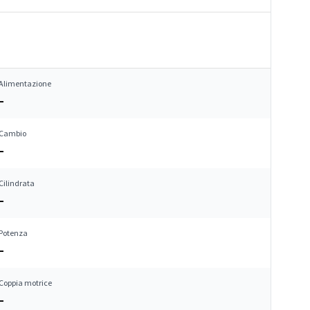
Alimentazione
–
Cambio
–
Cilindrata
–
Potenza
–
Coppia motrice
–