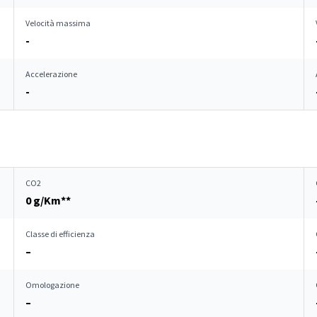
Velocità massima
-
Accelerazione
-
CO2
0 g/Km**
Classe di efficienza
–
Omologazione
–