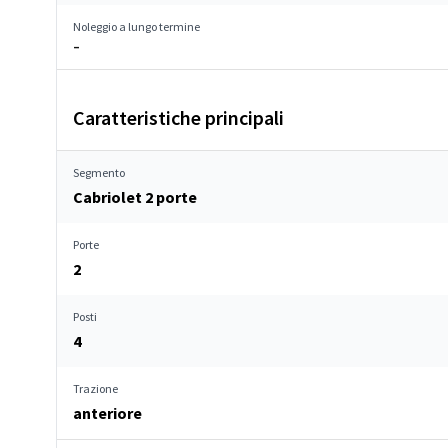
Noleggio a lungo termine
–
Caratteristiche principali
Segmento
Cabriolet 2 porte
Porte
2
Posti
4
Trazione
anteriore