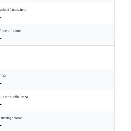
Velocità massima
–
Accelerazione
–
CO2
–
Classe di efficienza
–
Omologazione
–