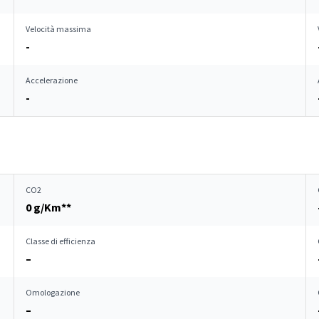
Velocità massima
-
Accelerazione
-
CO2
0 g/Km**
Classe di efficienza
–
Omologazione
–