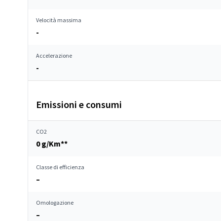
Velocità massima
-
Accelerazione
-
Emissioni e consumi
CO2
0 g/Km**
Classe di efficienza
–
Omologazione
–