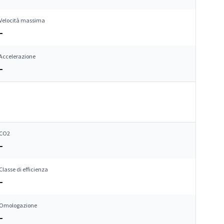
Velocità massima
–
Accelerazione
–
CO2
–
Classe di efficienza
–
Omologazione
–