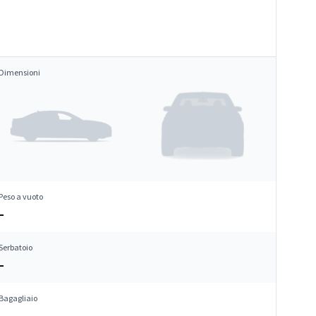
Dimensioni
Peso a vuoto
–
Serbatoio
–
Bagagliaio
–