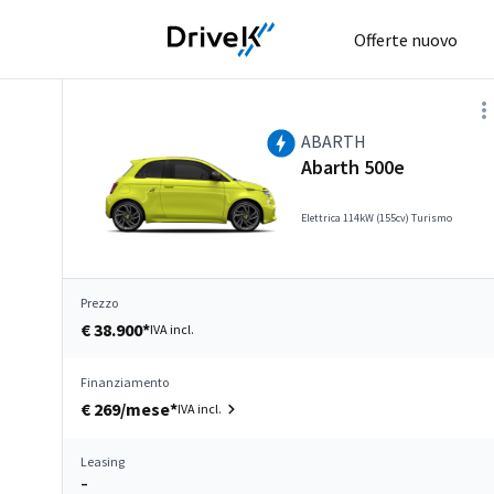
Offerte nuovo
ABARTH
Abarth 500e
Elettrica 114kW (155cv) Turismo
Prezzo
€ 38.900*
IVA incl.
Finanziamento
€ 269/mese*
IVA incl.
Leasing
–