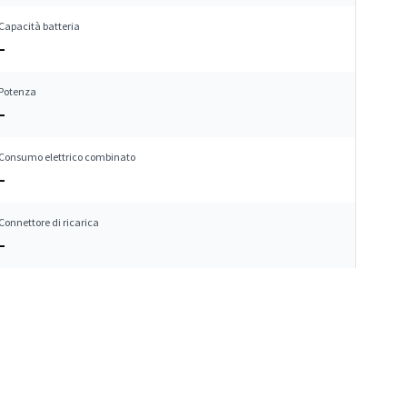
Capacità batteria
–
Potenza
–
Consumo elettrico combinato
–
Connettore di ricarica
–