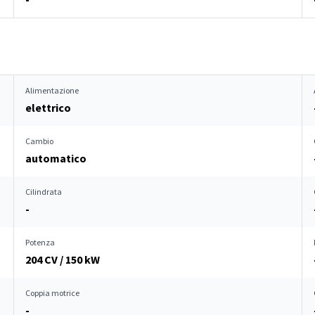
Alimentazione
elettrico
Cambio
automatico
Cilindrata
-
Potenza
204 CV / 150 kW
Coppia motrice
-