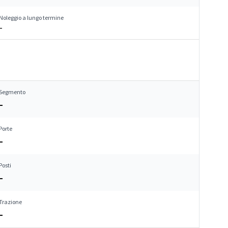
Noleggio a lungo termine
–
Segmento
–
Porte
–
Posti
–
Trazione
–