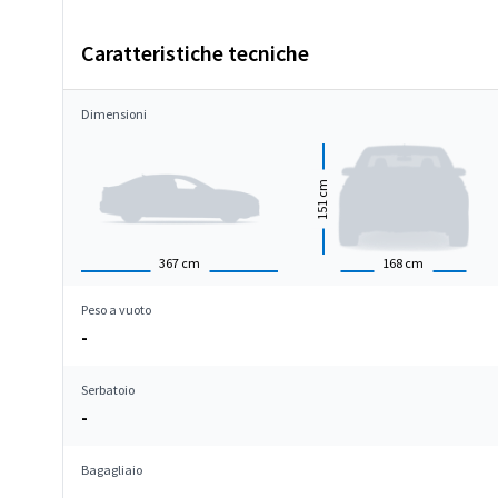
Caratteristiche tecniche
Dimensioni
cm
151
367
cm
168
cm
Peso a vuoto
-
Serbatoio
-
Bagagliaio
-