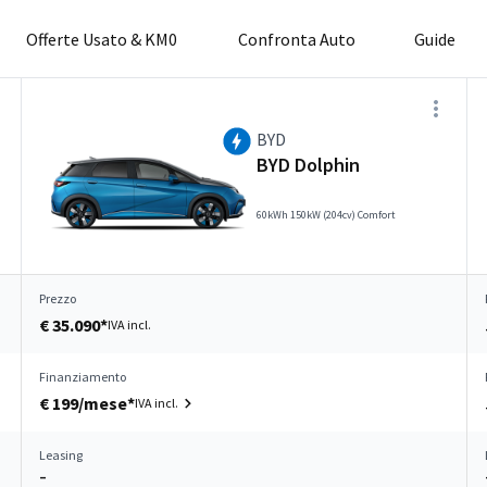
Offerte Usato & KM0
Confronta Auto
Guide
BYD
BYD Dolphin
60kWh 150kW (204cv) Comfort
Prezzo
€ 35.090*
IVA incl.
Finanziamento
€ 199/mese*
IVA incl.
Leasing
–