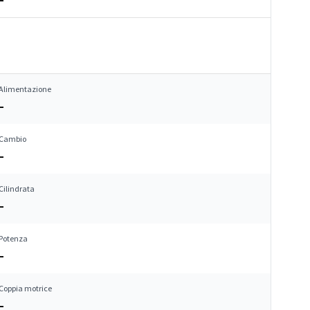
Alimentazione
–
Cambio
–
Cilindrata
–
Potenza
–
Coppia motrice
–