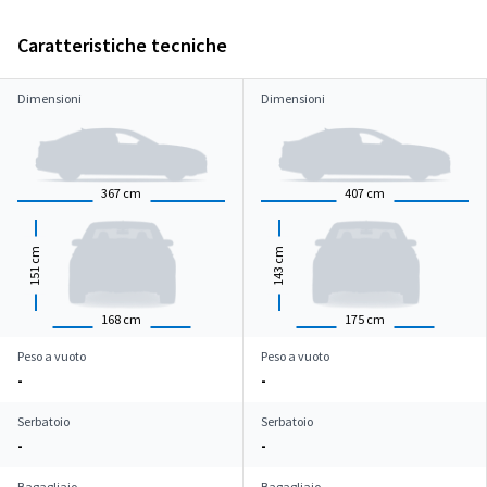
Caratteristiche tecniche
Dimensioni
Dimensioni
367
cm
407
cm
cm
cm
151
143
168
cm
175
cm
Peso a vuoto
Peso a vuoto
-
-
Serbatoio
Serbatoio
-
-
Bagagliaio
Bagagliaio