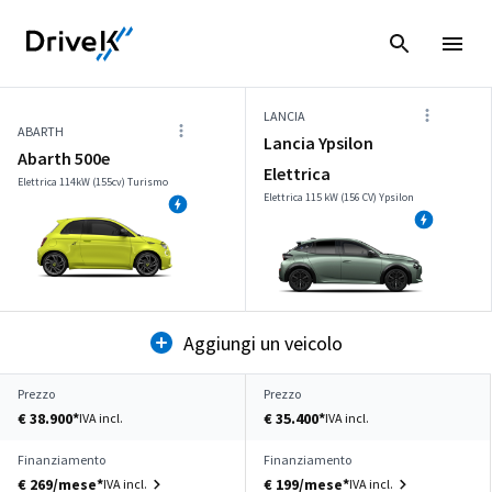
LANCIA
ABARTH
Lancia Ypsilon
Abarth 500e
Elettrica
Elettrica 114kW (155cv) Turismo
Elettrica 115 kW (156 CV) Ypsilon
Aggiungi un veicolo
Prezzo
Prezzo
€ 38.900*
€ 35.400*
IVA incl.
IVA incl.
Finanziamento
Finanziamento
€ 269/mese*
€ 199/mese*
IVA incl.
IVA incl.