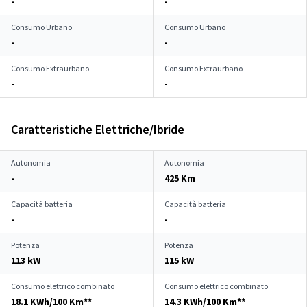
-
-
Consumo Urbano
Consumo Urbano
-
-
Consumo Extraurbano
Consumo Extraurbano
-
-
Caratteristiche Elettriche/Ibride
Autonomia
Autonomia
-
425 Km
Capacità batteria
Capacità batteria
-
-
Potenza
Potenza
113 kW
115 kW
Consumo elettrico combinato
Consumo elettrico combinato
18.1 KWh/100 Km**
14.3 KWh/100 Km**