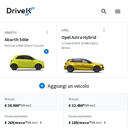
OPEL
ABARTH
Opel Astra Hybrid
Abarth 500e
1.2 Hybrid DCT6 107kW (145cv)
Elettrica 114kW (155cv) Turismo
Edition
Aggiungi un veicolo
Prezzo
Prezzo
€ 38.900*
€ 32.450*
IVA incl.
IVA incl.
Finanziamento
Finanziamento
€ 269/mese*
€ 189/mese*
IVA incl.
IVA incl.