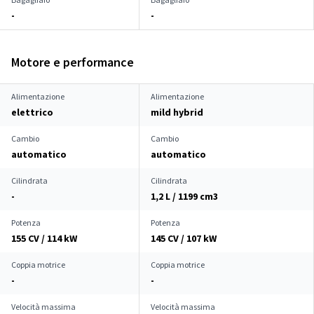
-
-
Motore e performance
Alimentazione
Alimentazione
elettrico
mild hybrid
Cambio
Cambio
automatico
automatico
Cilindrata
Cilindrata
-
1,2 L / 1199 cm
3
Potenza
Potenza
155 CV / 114 kW
145 CV / 107 kW
Coppia motrice
Coppia motrice
-
-
Velocità massima
Velocità massima