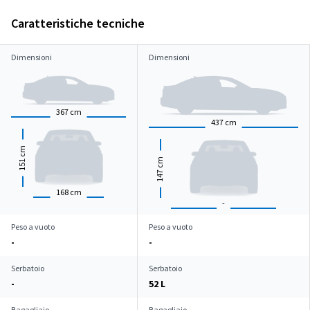
Caratteristiche tecniche
Dimensioni
Dimensioni
367
cm
437
cm
cm
cm
151
147
168
cm
-
Peso a vuoto
Peso a vuoto
-
-
Serbatoio
Serbatoio
-
52 L
Bagagliaio
Bagagliaio