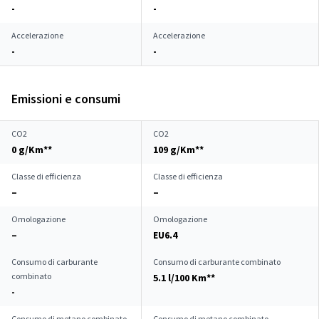
-
-
Accelerazione
Accelerazione
-
-
Emissioni e consumi
CO2
CO2
0 g/Km**
109 g/Km**
Classe di efficienza
Classe di efficienza
–
–
Omologazione
Omologazione
–
EU6.4
Consumo di carburante
Consumo di carburante combinato
combinato
5.1 l/100 Km**
-
Consumo di metano combinato
Consumo di metano combinato