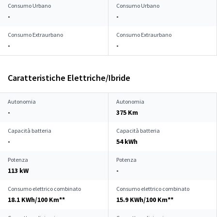
Consumo Urbano
Consumo Urbano
-
-
Consumo Extraurbano
Consumo Extraurbano
-
-
Caratteristiche Elettriche/Ibride
Autonomia
Autonomia
-
375 Km
Capacità batteria
Capacità batteria
-
54 kWh
Potenza
Potenza
113 kW
-
Consumo elettrico combinato
Consumo elettrico combinato
18.1 KWh/100 Km**
15.9 KWh/100 Km**