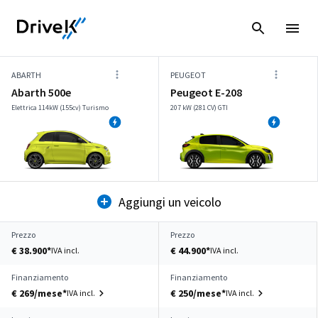
ABARTH
PEUGEOT
Abarth 500e
Peugeot E-208
Elettrica 114kW (155cv) Turismo
207 kW (281 CV) GTI
Aggiungi un veicolo
Prezzo
Prezzo
€ 38.900*
€ 44.900*
IVA incl.
IVA incl.
Finanziamento
Finanziamento
€ 269/mese*
€ 250/mese*
IVA incl.
IVA incl.