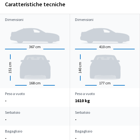
Caratteristiche tecniche
Dimensioni
Dimensioni
367
cm
410
cm
cm
cm
151
140
168
cm
177
cm
Peso a vuoto
Peso a vuoto
-
1610 kg
Serbatoio
Serbatoio
-
-
Bagagliaio
Bagagliaio
-
-