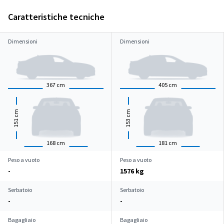
Caratteristiche tecniche
Dimensioni
Dimensioni
367
cm
405
cm
cm
cm
151
153
168
cm
181
cm
Peso a vuoto
Peso a vuoto
-
1576 kg
Serbatoio
Serbatoio
-
-
Bagagliaio
Bagagliaio