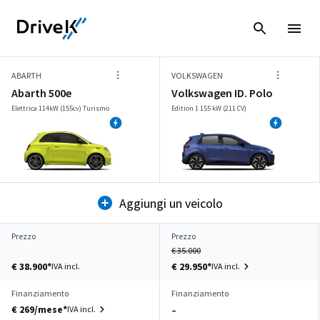
ABARTH
VOLKSWAGEN
Abarth 500e
Volkswagen ID. Polo
Elettrica 114kW (155cv) Turismo
Edition 1 155 kW (211 CV)
Aggiungi un veicolo
Prezzo
Prezzo
€ 35.000
€ 38.900*
€ 29.950*
IVA incl.
IVA incl.
Finanziamento
Finanziamento
€ 269/mese*
IVA incl.
–