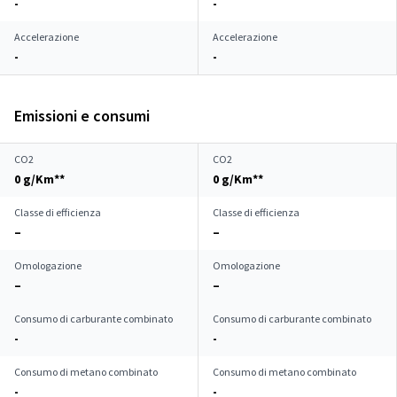
-
-
Accelerazione
Accelerazione
-
-
Emissioni e consumi
CO2
CO2
0 g/Km**
0 g/Km**
Classe di efficienza
Classe di efficienza
–
–
Omologazione
Omologazione
–
–
Consumo di carburante combinato
Consumo di carburante combinato
-
-
Consumo di metano combinato
Consumo di metano combinato
-
-