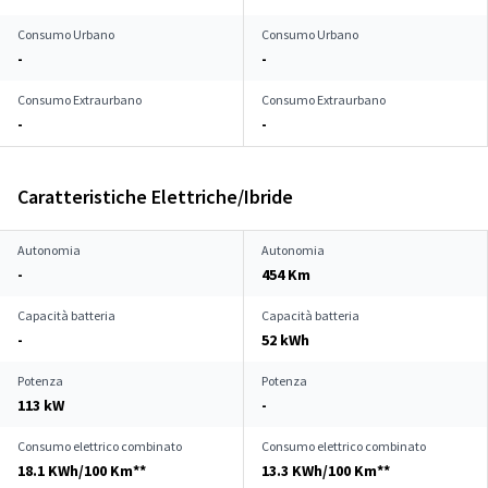
Consumo Urbano
Consumo Urbano
-
-
Consumo Extraurbano
Consumo Extraurbano
-
-
Caratteristiche Elettriche/Ibride
Autonomia
Autonomia
-
454 Km
Capacità batteria
Capacità batteria
-
52 kWh
Potenza
Potenza
113 kW
-
Consumo elettrico combinato
Consumo elettrico combinato
18.1 KWh/100 Km**
13.3 KWh/100 Km**