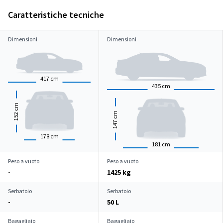
Caratteristiche tecniche
Dimensioni
Dimensioni
417
cm
435
cm
cm
cm
152
147
178
cm
181
cm
Peso a vuoto
Peso a vuoto
-
1425 kg
Serbatoio
Serbatoio
-
50 L
Bagagliaio
Bagagliaio