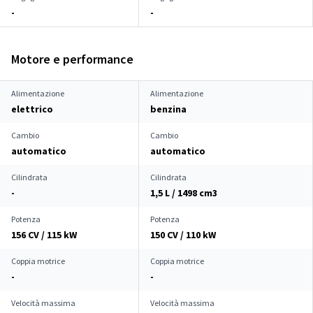
-
-
Motore e performance
Alimentazione
Alimentazione
elettrico
benzina
Cambio
Cambio
automatico
automatico
Cilindrata
Cilindrata
-
1,5 L / 1498 cm
3
Potenza
Potenza
156 CV / 115 kW
150 CV / 110 kW
Coppia motrice
Coppia motrice
-
-
Velocità massima
Velocità massima