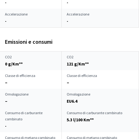
-
-
Accelerazione
Accelerazione
-
-
Emissioni e consumi
CO2
CO2
0 g/Km**
121 g/Km**
Classe di efficienza
Classe di efficienza
–
–
Omologazione
Omologazione
–
EU6.4
Consumo di carburante
Consumo di carburante combinato
combinato
5.3 l/100 Km**
-
Consumo di metano combinato
Consumo di metano combinato