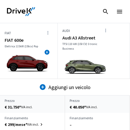
AUDI
FIAT
Audi A3 Allstreet
FIAT 600e
TFSI 110 kW (150 CV) S tronic
Elettrica 115kW (156cv) Pop
Business
Aggiungi un veicolo
Prezzo
Prezzo
€ 31.750*
€ 40.050*
IVA incl.
IVA incl.
Finanziamento
Finanziamento
€ 299/mese*
IVA incl.
–