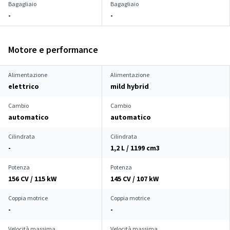
Bagagliaio
Bagagliaio
-
-
Motore e performance
Alimentazione
Alimentazione
elettrico
mild hybrid
Cambio
Cambio
automatico
automatico
Cilindrata
Cilindrata
-
1,2 L / 1199 cm
3
Potenza
Potenza
156 CV / 115 kW
145 CV / 107 kW
Coppia motrice
Coppia motrice
-
-
Velocità massima
Velocità massima