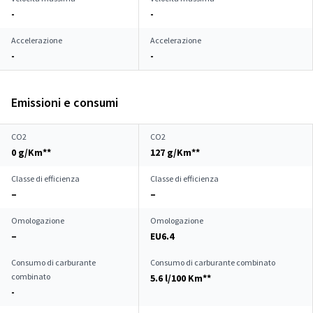
-
-
Accelerazione
Accelerazione
-
-
Emissioni e consumi
CO2
CO2
0 g/Km**
127 g/Km**
Classe di efficienza
Classe di efficienza
–
–
Omologazione
Omologazione
–
EU6.4
Consumo di carburante
Consumo di carburante combinato
combinato
5.6 l/100 Km**
-