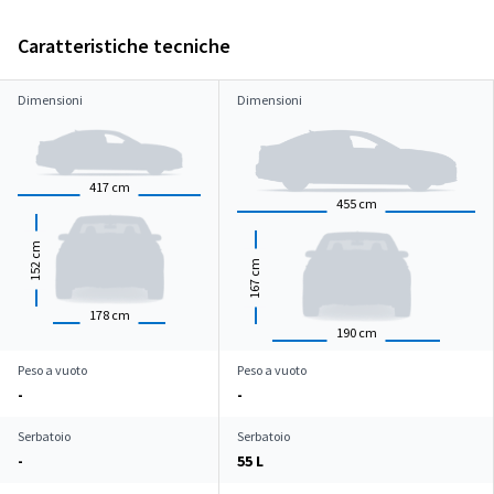
Caratteristiche tecniche
Dimensioni
Dimensioni
417
cm
455
cm
cm
cm
152
167
178
cm
190
cm
Peso a vuoto
Peso a vuoto
-
-
Serbatoio
Serbatoio
-
55 L