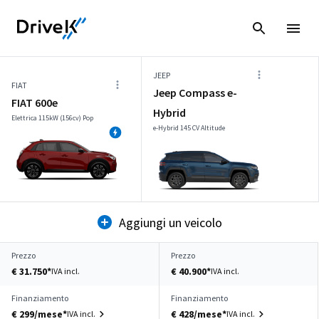
JEEP
FIAT
Jeep Compass e-
FIAT 600e
Hybrid
Elettrica 115kW (156cv) Pop
e-Hybrid 145 CV Altitude
Aggiungi un veicolo
Prezzo
Prezzo
€ 31.750*
€ 40.900*
IVA incl.
IVA incl.
Finanziamento
Finanziamento
€ 299/mese*
€ 428/mese*
IVA incl.
IVA incl.