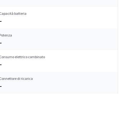
Capacità batteria
–
Potenza
–
Consumo elettrico combinato
–
Connettore di ricarica
–