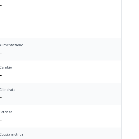
–
Alimentazione
–
Cambio
–
Cilindrata
–
Potenza
–
Coppia motrice