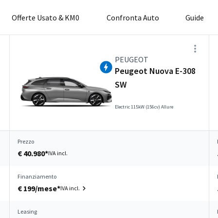
Offerte Usato & KM0
Confronta Auto
Guide
PEUGEOT
Peugeot Nuova E-308
SW
Electric 115kW (156cv) Allure
Prezzo
€ 40.980*
IVA incl.
Finanziamento
€ 199/mese*
IVA incl.
Leasing