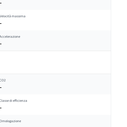
–
Velocità massima
–
Accelerazione
–
CO2
–
Classe di efficienza
–
Omologazione