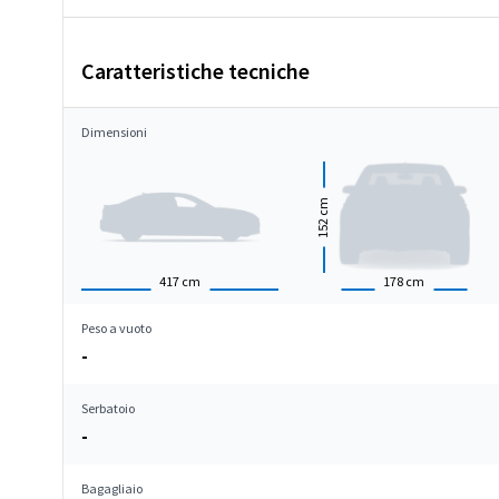
Caratteristiche tecniche
Dimensioni
cm
152
417
cm
178
cm
Peso a vuoto
-
Serbatoio
-
Bagagliaio