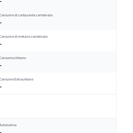
–
Consumo di carburante combinato
–
Consumo di metano combinato
–
Consumo Urbano
–
Consumo Extraurbano
–
Autonomia
–