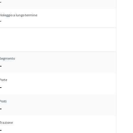
–
Noleggio a lungo termine
–
Segmento
–
Porte
–
Posti
–
Trazione
–