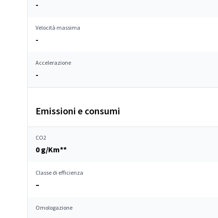
-
Velocità massima
-
Accelerazione
-
Emissioni e consumi
CO2
0 g/Km**
Classe di efficienza
–
Omologazione