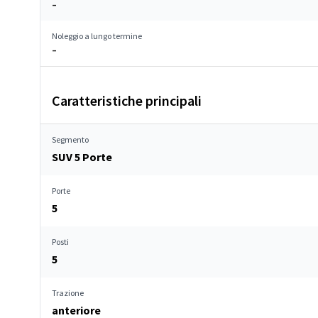
–
Noleggio a lungo termine
–
Caratteristiche principali
Segmento
SUV 5 Porte
Porte
5
Posti
5
Trazione
anteriore