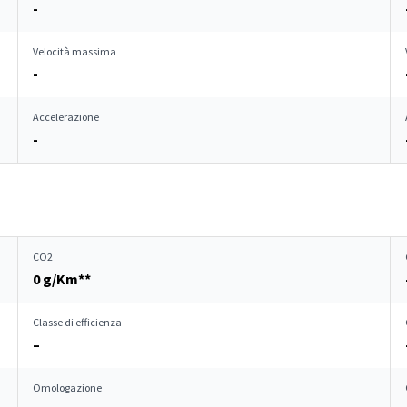
-
Velocità massima
-
Accelerazione
-
CO2
0 g/Km**
Classe di efficienza
–
Omologazione