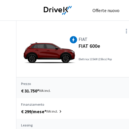
Offerte nuovo
FIAT
FIAT 600e
Elettrica 115kW (156cv) Pop
Prezzo
€ 31.750*
IVA incl.
Finanziamento
€ 299/mese*
IVA incl.
Leasing