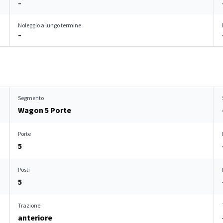
–
Noleggio a lungo termine
–
Segmento
Wagon 5 Porte
Porte
5
Posti
5
Trazione
anteriore