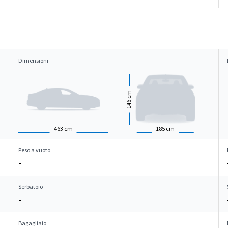
Dimensioni
cm
146
463
cm
185
cm
Peso a vuoto
-
Serbatoio
-
Bagagliaio