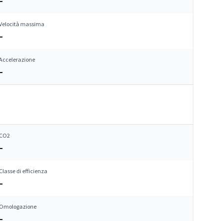
–
Velocità massima
–
Accelerazione
–
CO2
–
Classe di efficienza
–
Omologazione
–