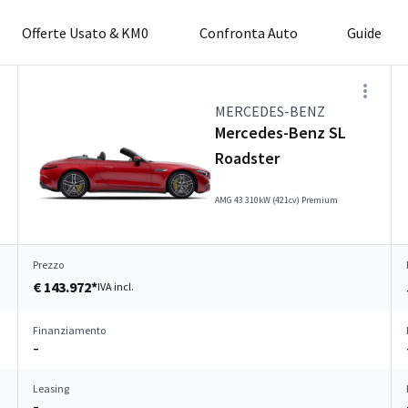
Offerte Usato & KM0
Confronta Auto
Guide
MERCEDES-BENZ
Mercedes-Benz SL
Roadster
AMG 43 310kW (421cv) Premium
Prezzo
€ 143.972*
IVA incl.
Finanziamento
–
Leasing
–