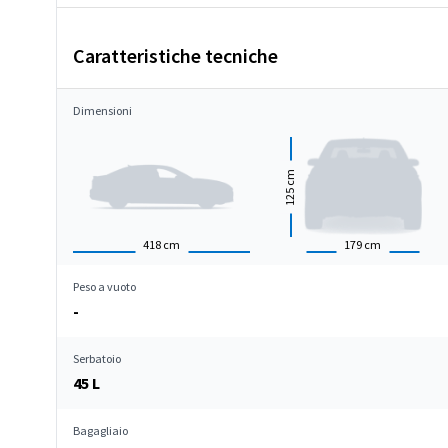
Caratteristiche tecniche
Dimensioni
cm
125
418
cm
179
cm
Peso a vuoto
-
Serbatoio
45 L
Bagagliaio