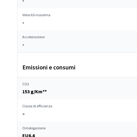
-
Velocità massima
-
Accelerazione
-
Emissioni e consumi
CO2
153 g/Km**
Classe di efficienza
–
Omologazione
EU6.4