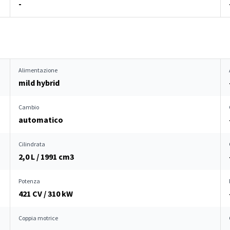
-
Alimentazione
mild hybrid
Cambio
automatico
Cilindrata
2,0 L / 1991 cm
3
Potenza
421 CV / 310 kW
Coppia motrice