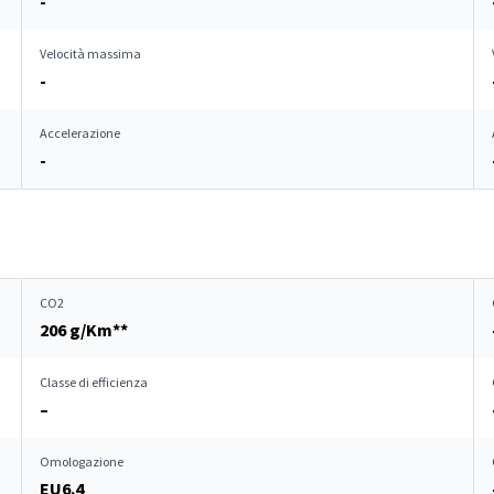
-
Velocità massima
-
Accelerazione
-
CO2
206 g/Km**
Classe di efficienza
–
Omologazione
EU6.4