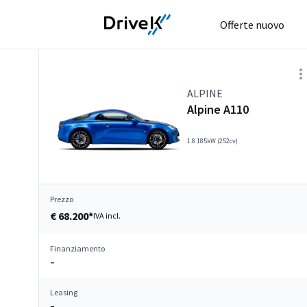
Offerte nuovo
ALPINE
Alpine A110
1.8 185kW (252cv)
Prezzo
€ 68.200*
IVA incl.
Finanziamento
–
Leasing
–