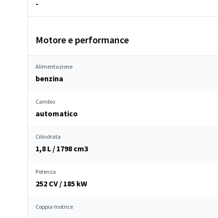
-
Motore e performance
Alimentazione
benzina
Cambio
automatico
Cilindrata
1,8 L / 1798 cm
3
Potenza
252 CV / 185 kW
Coppia motrice