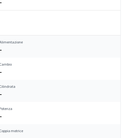
–
Alimentazione
–
Cambio
–
Cilindrata
–
Potenza
–
Coppia motrice