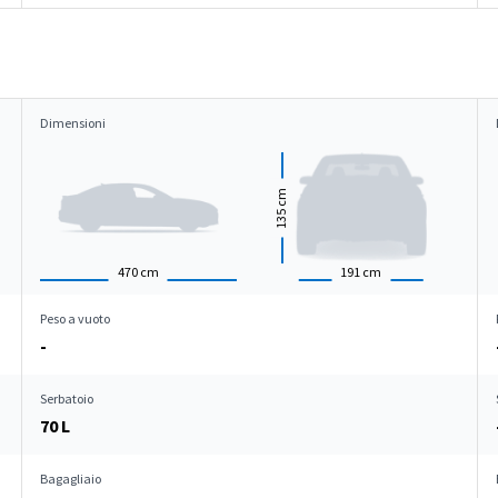
Dimensioni
cm
135
470
cm
191
cm
Peso a vuoto
-
Serbatoio
70 L
Bagagliaio