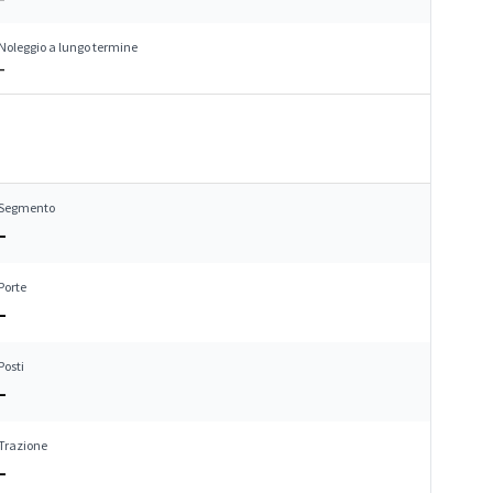
Noleggio a lungo termine
–
Segmento
–
Porte
–
Posti
–
Trazione
–