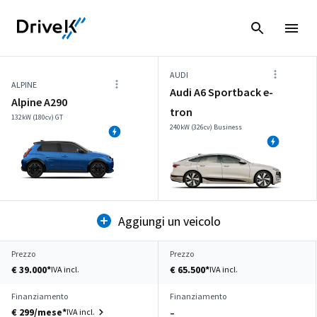
AUDI
ALPINE
Audi A6 Sportback e-
Alpine A290
tron
132kW (180cv) GT
240kW (326cv) Business
Aggiungi un veicolo
Prezzo
Prezzo
€ 39.000*
€ 65.500*
IVA incl.
IVA incl.
Finanziamento
Finanziamento
€ 299/mese*
IVA incl.
–