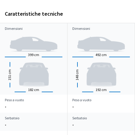
Caratteristiche tecniche
Dimensioni
Dimensioni
399
cm
492
cm
cm
cm
151
148
182
cm
192
cm
Peso a vuoto
Peso a vuoto
-
-
Serbatoio
Serbatoio
-
-