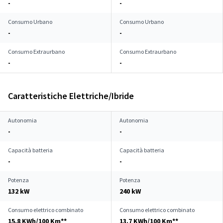
-
-
Consumo Urbano
Consumo Urbano
-
-
Consumo Extraurbano
Consumo Extraurbano
-
-
Caratteristiche Elettriche/Ibride
Autonomia
Autonomia
-
-
Capacità batteria
Capacità batteria
-
-
Potenza
Potenza
132 kW
240 kW
Consumo elettrico combinato
Consumo elettrico combinato
15.8 KWh/100 Km**
13.7 KWh/100 Km**