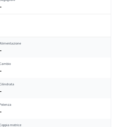
–
Alimentazione
–
Cambio
–
Cilindrata
–
Potenza
–
Coppia motrice