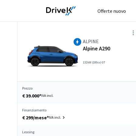
Offerte nuovo
ALPINE
Alpine A290
132kW (180cv) GT
Prezzo
€ 39.000*
IVA incl.
Finanziamento
€ 299/mese*
IVA incl.
Leasing