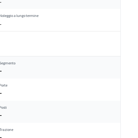
–
Noleggio a lungo termine
–
Segmento
–
Porte
–
Posti
–
Trazione
–