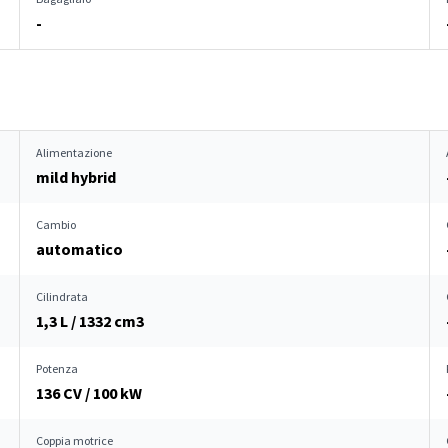
-
Alimentazione
mild hybrid
Cambio
automatico
Cilindrata
1,3 L / 1332 cm
3
Potenza
136 CV / 100 kW
Coppia motrice