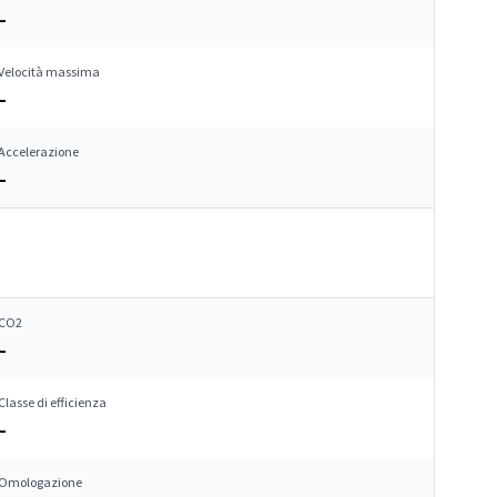
–
Velocità massima
–
Accelerazione
–
CO2
–
Classe di efficienza
–
Omologazione