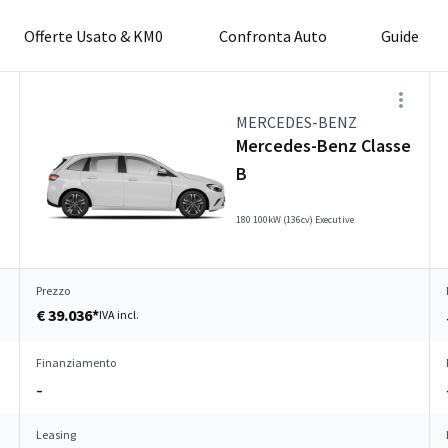
Offerte Usato & KM0
Confronta Auto
Guide
MERCEDES-BENZ
Mercedes-Benz Classe
B
180 100kW (136cv) Executive
Prezzo
€ 39.036*
IVA incl.
Finanziamento
–
Leasing