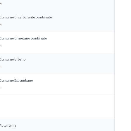
–
Consumo di carburante combinato
–
Consumo di metano combinato
–
Consumo Urbano
–
Consumo Extraurbano
–
Autonomia