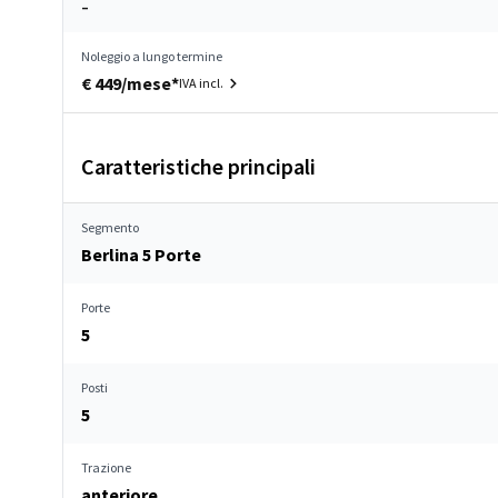
–
Noleggio a lungo termine
€ 449/mese*
IVA incl.
Caratteristiche principali
Segmento
Berlina 5 Porte
Porte
5
Posti
5
Trazione
anteriore