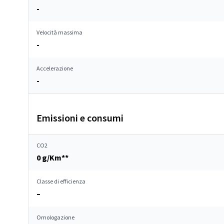
-
Velocità massima
-
Accelerazione
-
Emissioni e consumi
CO2
0 g/Km**
Classe di efficienza
–
Omologazione