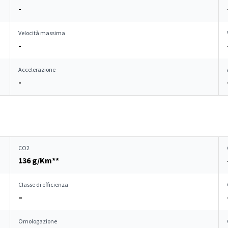
-
Velocità massima
-
Accelerazione
-
CO2
136 g/Km**
Classe di efficienza
–
Omologazione