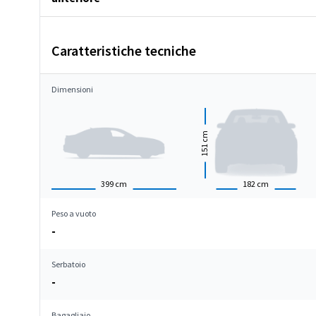
Caratteristiche tecniche
Dimensioni
cm
151
399
cm
182
cm
Peso a vuoto
-
Serbatoio
-
Bagagliaio