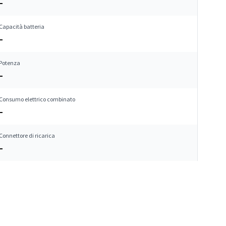
–
Capacità batteria
–
Potenza
–
Consumo elettrico combinato
–
Connettore di ricarica
–