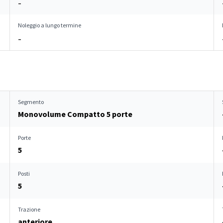
–
Noleggio a lungo termine
–
Segmento
Monovolume Compatto 5 porte
Porte
5
Posti
5
Trazione
anteriore