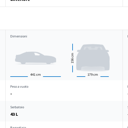
Dimensioni
cm
156
441
cm
179
cm
Peso a vuoto
-
Serbatoio
43 L
Bagagliaio