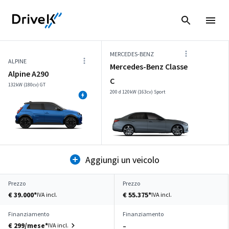
MERCEDES-BENZ
ALPINE
Mercedes-Benz Classe
Alpine A290
C
132kW (180cv) GT
200 d 120kW (163cv) Sport
Aggiungi un veicolo
Prezzo
Prezzo
€ 39.000*
€ 55.375*
IVA incl.
IVA incl.
Finanziamento
Finanziamento
€ 299/mese*
IVA incl.
–