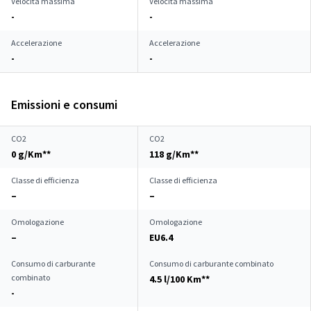
Velocità massima
Velocità massima
-
-
Accelerazione
Accelerazione
-
-
Emissioni e consumi
CO2
CO2
0 g/Km**
118 g/Km**
Classe di efficienza
Classe di efficienza
–
–
Omologazione
Omologazione
–
EU6.4
Consumo di carburante
Consumo di carburante combinato
combinato
4.5 l/100 Km**
-