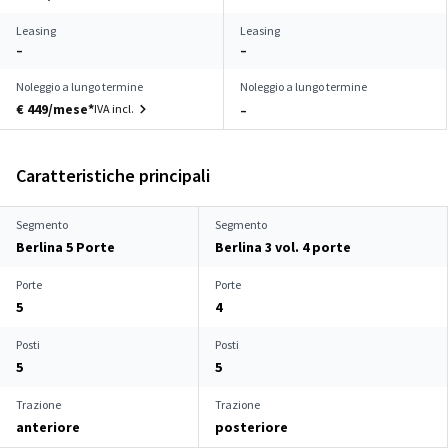
Leasing
Leasing
–
–
Noleggio a lungo termine
Noleggio a lungo termine
€ 449/mese*
IVA incl.
–
Caratteristiche principali
Segmento
Segmento
Berlina 5 Porte
Berlina 3 vol. 4 porte
Porte
Porte
5
4
Posti
Posti
5
5
Trazione
Trazione
anteriore
posteriore