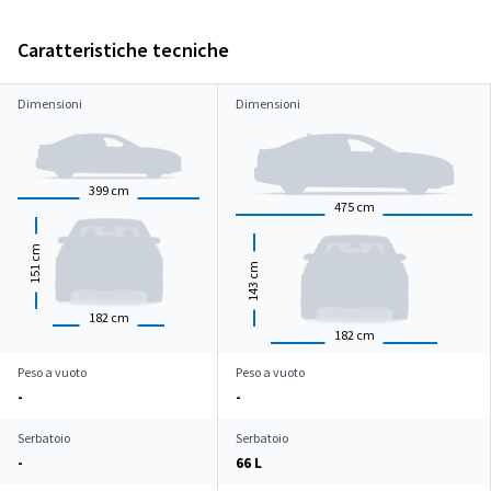
Caratteristiche tecniche
Dimensioni
Dimensioni
399
cm
475
cm
cm
cm
151
143
182
cm
182
cm
Peso a vuoto
Peso a vuoto
-
-
Serbatoio
Serbatoio
-
66 L