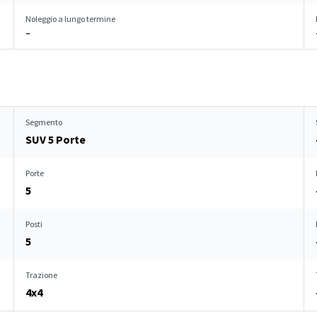
Noleggio a lungo termine
–
Segmento
SUV 5 Porte
Porte
5
Posti
5
Trazione
4x4