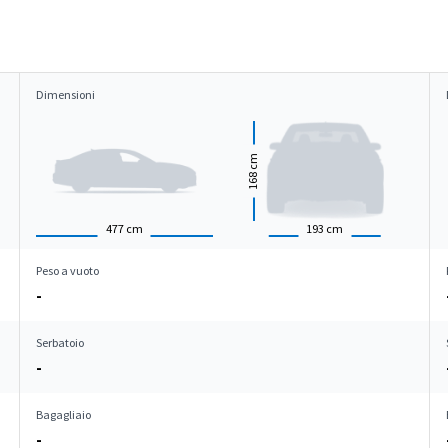
Dimensioni
cm
168
477
cm
193
cm
Peso a vuoto
-
Serbatoio
-
Bagagliaio
-