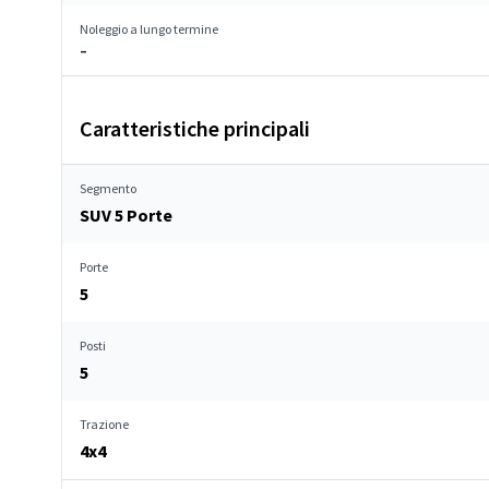
Noleggio a lungo termine
–
Caratteristiche principali
Segmento
SUV 5 Porte
Porte
5
Posti
5
Trazione
4x4