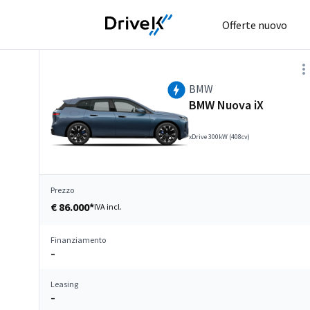
Offerte nuovo
BMW
BMW Nuova iX
xDrive 300kW (408cv)
Prezzo
€ 86.000*
IVA incl.
Finanziamento
–
Leasing
–