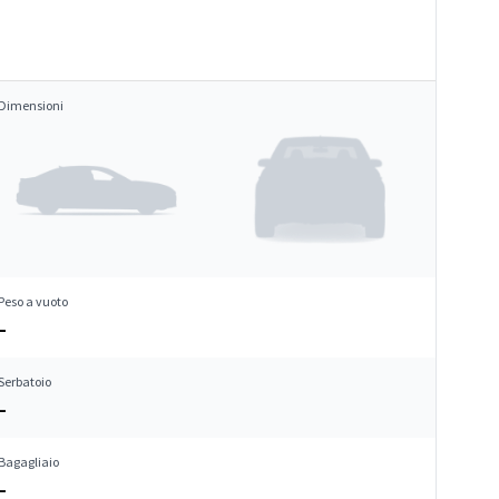
Dimensioni
Peso a vuoto
–
Serbatoio
–
Bagagliaio
–