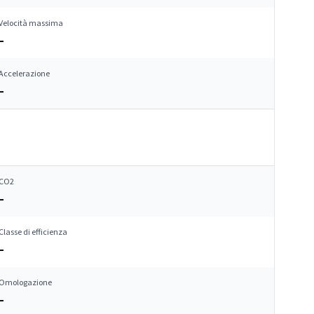
Velocità massima
–
Accelerazione
–
CO2
–
Classe di efficienza
–
Omologazione
–