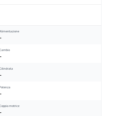
Alimentazione
–
Cambio
–
Cilindrata
–
Potenza
–
Coppia motrice
–