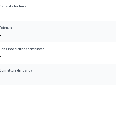
Capacità batteria
–
Potenza
–
Consumo elettrico combinato
–
Connettore di ricarica
–