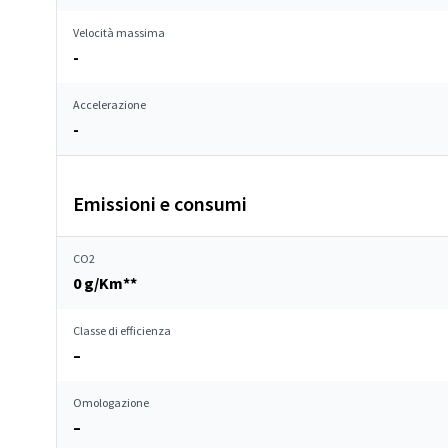
Velocità massima
-
Accelerazione
-
Emissioni e consumi
CO2
0 g/Km**
Classe di efficienza
–
Omologazione
–