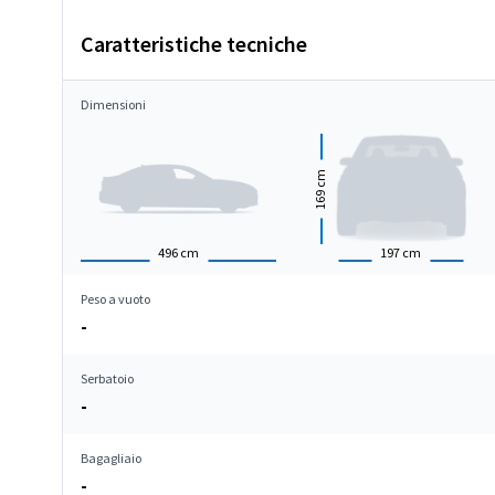
Caratteristiche tecniche
Dimensioni
cm
169
496
cm
197
cm
Peso a vuoto
-
Serbatoio
-
Bagagliaio
-