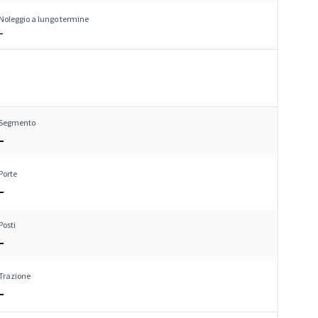
Noleggio a lungo termine
–
Segmento
–
Porte
–
Posti
–
Trazione
–