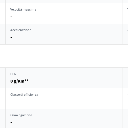
Velocità massima
-
Accelerazione
-
CO2
0 g/Km**
Classe di efficienza
–
Omologazione
–