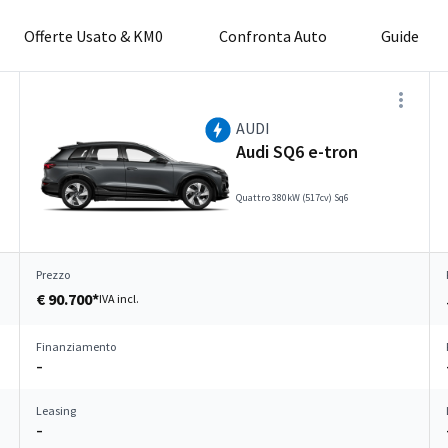
Offerte Usato & KM0
Confronta Auto
Guide
AUDI
Audi SQ6 e-tron
Quattro 380kW (517cv) Sq6
Prezzo
€ 90.700*
IVA incl.
Finanziamento
–
Leasing
–