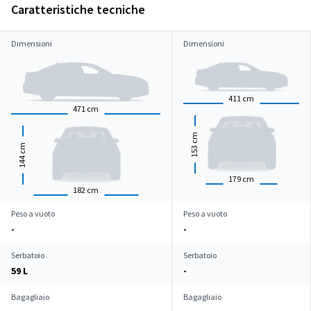
Caratteristiche tecniche
Dimensioni
Dimensioni
411
cm
471
cm
cm
cm
153
144
179
cm
182
cm
Peso a vuoto
Peso a vuoto
-
-
Serbatoio
Serbatoio
59 L
-
Bagagliaio
Bagagliaio