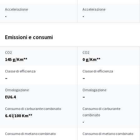
Accelerazione
Accelerazione
-
-
Emissioni e consumi
CO2
CO2
145 g/Km**
0 g/Km**
Classe di efficienza
Classe di efficienza
–
–
Omologazione
Omologazione
EU6.4
–
Consumo di carburante combinato
Consumo di carburante
combinato
6.4 l/100 Km**
-
Consumo di metano combinato
Consumo di metano combinato