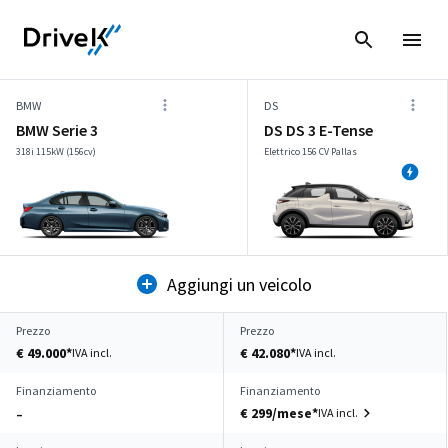
BMW
DS
BMW Serie 3
DS DS 3 E-Tense
318i 115kW (156cv)
Elettrico 156 CV Pallas
Aggiungi un veicolo
Prezzo
Prezzo
€ 49.000*
€ 42.080*
IVA incl.
IVA incl.
Finanziamento
Finanziamento
€ 299/mese*
IVA incl.
–