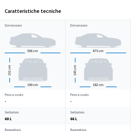
Caratteristiche tecniche
Dimensioni
Dimensioni
506
cm
475
cm
cm
cm
151
145
190
cm
182
cm
Peso a vuoto
Peso a vuoto
-
-
Serbatoio
Serbatoio
60 L
66 L
Bagagliaio
Bagagliaio