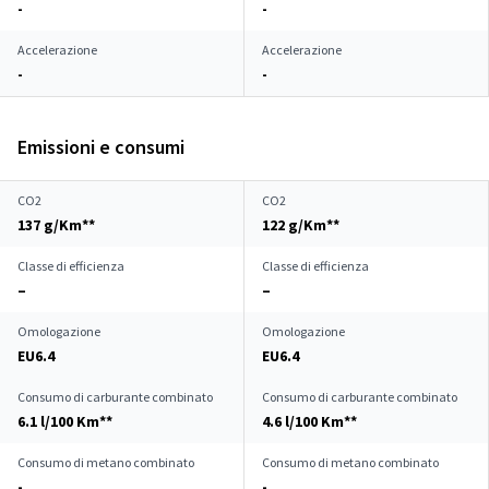
-
-
Accelerazione
Accelerazione
-
-
Emissioni e consumi
CO2
CO2
137 g/Km**
122 g/Km**
Classe di efficienza
Classe di efficienza
–
–
Omologazione
Omologazione
EU6.4
EU6.4
Consumo di carburante combinato
Consumo di carburante combinato
6.1 l/100 Km**
4.6 l/100 Km**
Consumo di metano combinato
Consumo di metano combinato
-
-