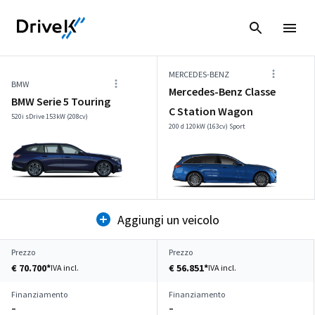
MERCEDES-BENZ
BMW
Mercedes-Benz Classe
BMW Serie 5 Touring
C Station Wagon
520i sDrive 153kW (208cv)
200 d 120kW (163cv) Sport
Aggiungi un veicolo
Prezzo
Prezzo
€ 70.700*
€ 56.851*
IVA incl.
IVA incl.
Finanziamento
Finanziamento
–
–