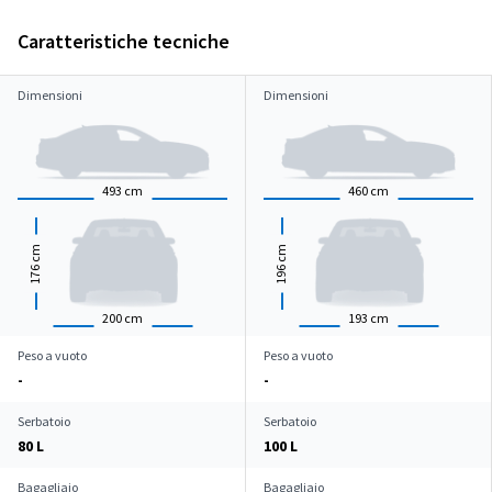
Caratteristiche tecniche
Dimensioni
Dimensioni
493
cm
460
cm
cm
cm
176
196
200
cm
193
cm
Peso a vuoto
Peso a vuoto
-
-
Serbatoio
Serbatoio
80 L
100 L
Bagagliaio
Bagagliaio