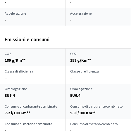
-
-
Accelerazione
Accelerazione
-
-
Emissioni e consumi
CO2
CO2
189 g/Km**
259 g/Km**
Classe di efficienza
Classe di efficienza
–
–
Omologazione
Omologazione
EU6.4
EU6.4
Consumo di carburante combinato
Consumo di carburante combinato
7.2 l/100 Km**
9.9 l/100 Km**
Consumo di metano combinato
Consumo di metano combinato
-
-