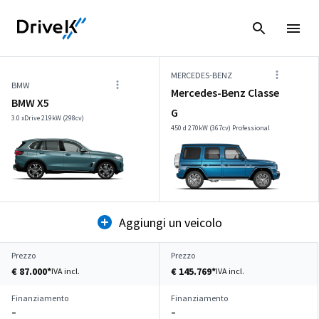
MERCEDES-BENZ
BMW
Mercedes-Benz Classe
BMW X5
G
3.0 xDrive 219kW (298cv)
450 d 270kW (367cv) Professional
Aggiungi un veicolo
Prezzo
Prezzo
€ 87.000*
€ 145.769*
IVA incl.
IVA incl.
Finanziamento
Finanziamento
–
–